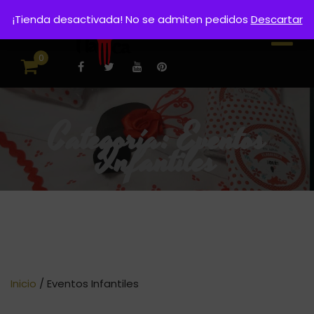
¡Tienda desactivada! No se admiten pedidos
Descartar
0
Categoría:
Eventos
Infantiles
Inicio
/ Eventos Infantiles