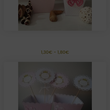
Palomitero artesanal
Rango
1,30
€
-
1,80
€
de
precios:
desde
1,30€
hasta
1,80€