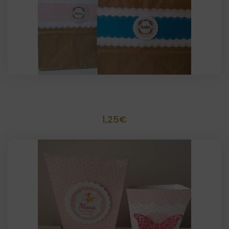
Bolsa de papel decorada scrapbook
1,25
€