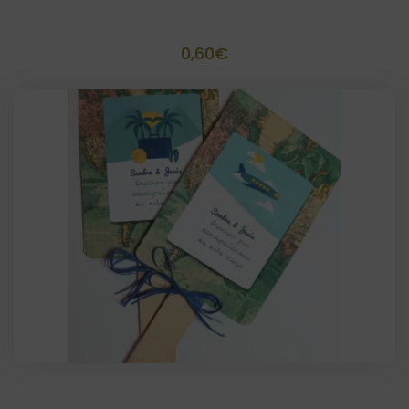
Piruleta Personalizada lacito
0,60
€