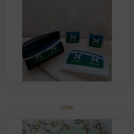
SalvaMascarillas Acetato personalizada
1,00
€