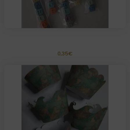
Jabón letra cubo 1,5 cm
0,35
€