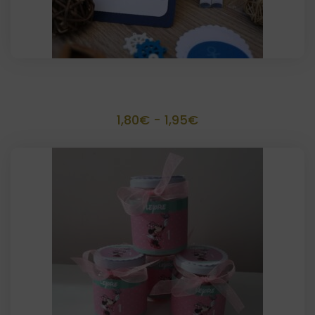
Invitación o recordatorio scrapbook
Rango
1,80
€
-
1,95
€
de
precios:
desde
1,80€
hasta
1,95€