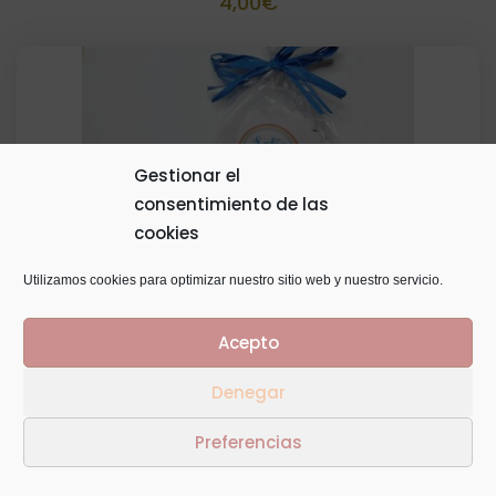
4,00
€
Gestionar el
consentimiento de las
cookies
Utilizamos cookies para optimizar nuestro sitio web y nuestro servicio.
Acepto
Denegar
Kit dulce personalizado
Preferencias
4,00
€