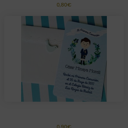
0,80
€
Recordatorio sencillo 11×15 cm
0,90
€