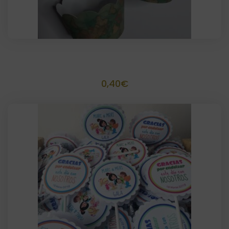
Cápsula cupcake artesanal
0,40
€