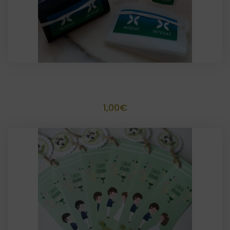
SalvaMascarillas Acetato personalizada
1,00
€