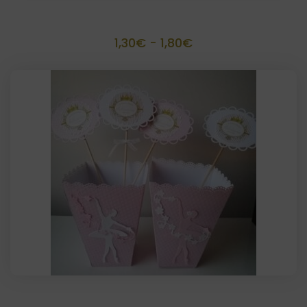
Palomitero artesanal
Rango
1,30
€
-
1,80
€
de
precios:
desde
1,30€
hasta
1,80€