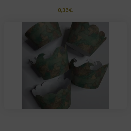
0,35
€
Cápsula cupcake artesanal