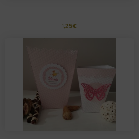
Bolsa de papel decorada scrapbook
1,25
€