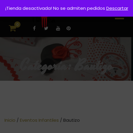
¡Tienda desactivada! No se admiten pedidos
Descartar
0
Categoría:
Bautizo
Inicio
/
Eventos Infantiles
/ Bautizo