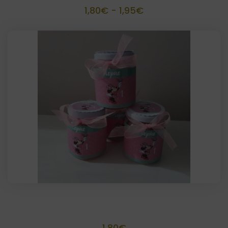
Rango
1,80
€
-
1,95
€
de
precios:
desde
1,80€
hasta
1,95€
Tarritos plástico personalizados
1,80
€