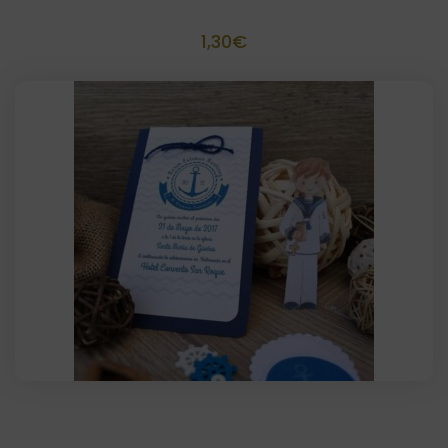
Toppers personalizados
1,30
€
Invitación o recordatorio scrapbook