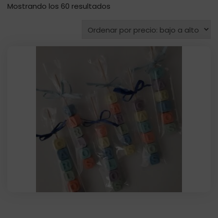
Ordenado
Mostrando los 60 resultados
por
precio:
bajo
a
alto
Jabón letra cubo 1,5 cm