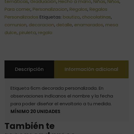
temáticas
,
Graduación
,
Hecho a mano
,
Niñas
,
Niños
,
Para comer
,
Personalizacion
,
Regalos
,
Regalos
Personalizados
Etiquetas:
bautizo
,
chocolatinas
,
comunion
,
decoracion
,
detalle
,
enamorados
,
mesa
dulce
,
piruleta
,
regalo
Descripción
Información adicional
Etiqueta 6cm decorada personalizada. En
observaciones indícanos el nombre y la fecha
para poder diseñar el envoltorio a tu medida.
MÍNIMO 20 UNIDADES
También te