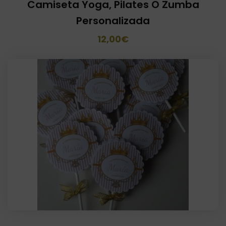
Camiseta Yoga, Pilates O Zumba
Personalizada
El
El
12,00
€
precio
precio
original
actual
era:
es:
20,00€.
12,00€.