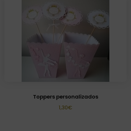
precios:
desde
5,00€
hasta
175,95€
Toppers personalizados
1,30
€