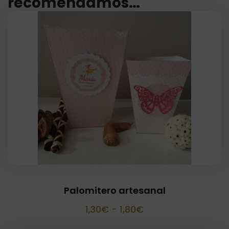
recomendamos…
Palomitero artesanal
Rango
1,30
€
-
1,80
€
de