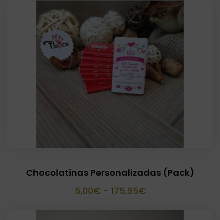
precios:
desde
1,30€
hasta
1,80€
Chocolatinas Personalizadas (Pack)
Rango
5,00
€
-
175,95
€
de