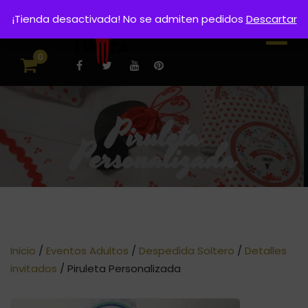
¡Tienda desactivada! No se admiten pedidos
Descartar
0
Piruleta
Personalizada
Inicio
/
Eventos Adultos
/
Despedida Soltero
/
Detalles
invitados
/ Piruleta Personalizada