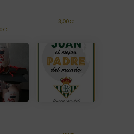
 50 grs
Fajín personalizado
ches
para Botella (5 uds)
alizado
3,00
€
0
€
 chuches
Tarjeta
alizado
personalizada
ación