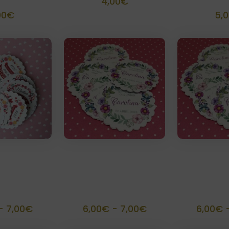
4,00
€
00
€
5,
tas 5 cm
Etiquetas 6 cm
Etiqueta
adas ( 15
troqueladas ( 12
troquela
ades)
unidades)
unid
Rango
Rango
-
7,00
€
6,00
€
-
7,00
€
6,00
€
de
de