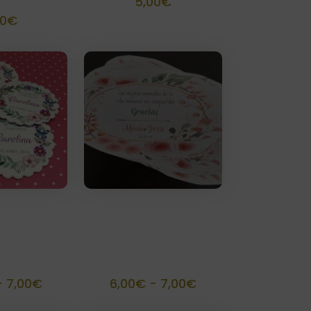
5,00
€
00
€
s 3,8 cm
Etiquetas 5×9 cm
das ( 30
troqueladas ( 8
ades)
unidades)
Rango
Rango
-
7,00
€
6,00
€
-
7,00
€
de
de