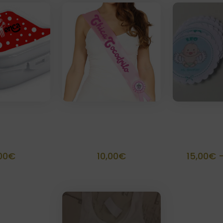
precios:
precios:
desde
desde
6,00€
6,00€
hasta
hasta
7,00€
7,00€
ra rigida
Banda
Dis
alizada
personalizable
person
00
€
10,00
€
15,00
€