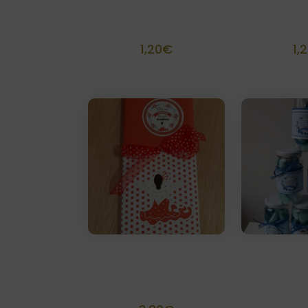
Tubo de lacasitos
Pom
personalizado
person
1,20
€
1,
Tableta de
Tarrito
Chocolate
chu
person