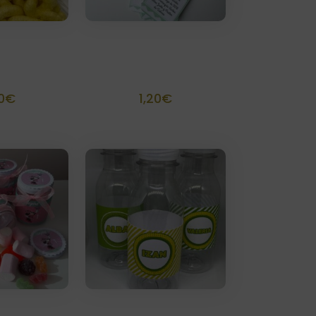
usanitos
Marca paginas
alizada
Recordatorio
0
€
1,20
€