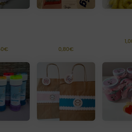
uleta
Etiquetas
Bolsa g
alizada
rectangulares +
person
cito
Bolsa
1,0
60
€
0,80
€