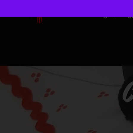
DIY
O
C