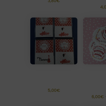
3,80
€
4,
Block de Notas
Etique
personalizado
troquel
unid
5,00
€
6,00
€