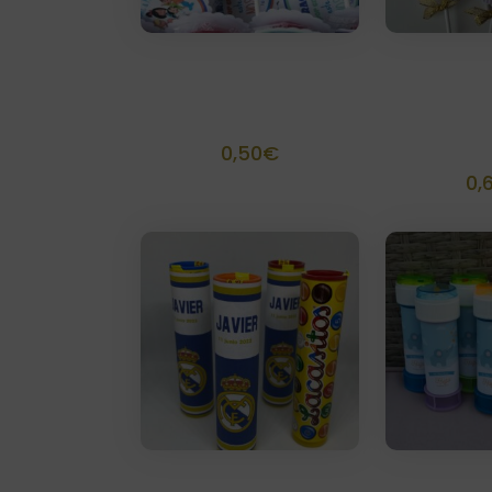
Piruleta
Pir
Personalizada
Person
la
0,50
€
0,