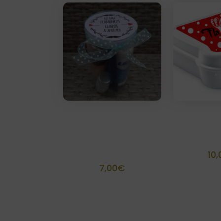
Tarrito belleza para
Fiambre
caballeros
person
personalizado
10,
7,00
€