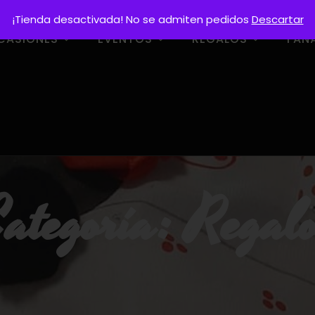
¡Tienda desactivada! No se admiten pedidos
Descartar
CASIONES
EVENTOS
REGALOS
FAN
ategoría:
Regal