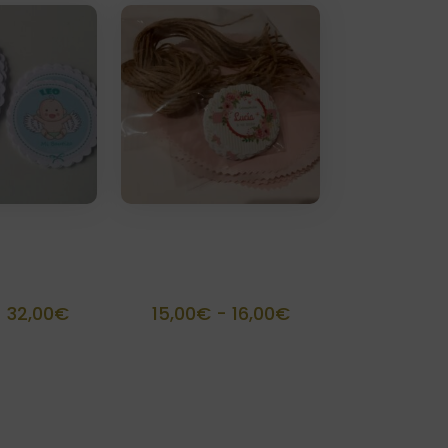
precios:
precios:
desde
desde
6,00€
6,00€
hasta
hasta
7,00€
7,00€
eño
Kit personalizado
alizado
para 15 tarros
Rango
Rango
-
32,00
€
15,00
€
-
16,00
€
de
de
precios:
precios:
desde
desde
15,00€
15,00€