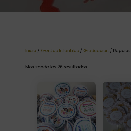
Inicio
/
Eventos Infantiles
/
Graduación
/ Regalos
Ordenado
Mostrando los 26 resultados
por
precio:
bajo
a
alto