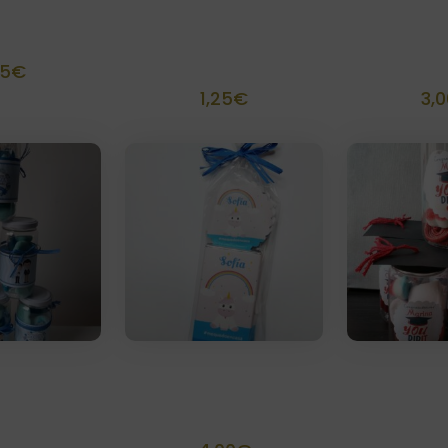
peros
Bolsa de papel
Tarrito
alizados
decorada
chu
scrapbook
person
25
€
1,25
€
3,0
 100 grs
Kit dulce
Tarrito
ches
personalizado
person
alizado
Gradu