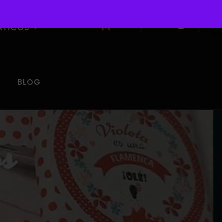
0
ÁTICOS
BLOG
os