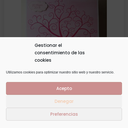
desde
18,00€
hasta
28,00€
Gestionar el
consentimiento de las
cookies
Utilizamos cookies para optimizar nuestro sitio web y nuestro servicio.
Árbol de huellas con tintero
Acepto
Rango
20,00
€
-
25,00
€
Denegar
de
Preferencias
precios:
desde