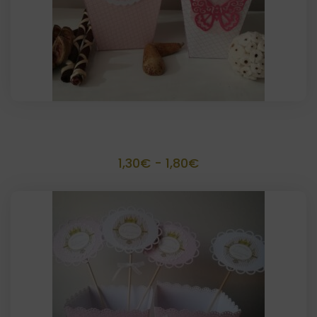
Palomitero artesanal
Rango
1,30
€
-
1,80
€
de
precios:
desde
1,30€
hasta
1,80€