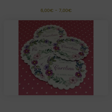
Etiquetas 5 cm troqueladas ( 15 unidades)
Rango
6,00
€
-
7,00
€
de
precios:
desde
6,00€
hasta
7,00€
Etiquetas 6 cm troqueladas ( 12 unidades)