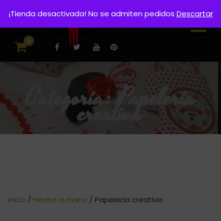
¡Tienda desactivada! No se admiten pedidos
Descartar
0
Categoría:
Papelería
creativa
Inicio
/
Hecho a mano
/ Papelería creativa