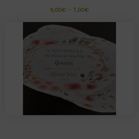
Rango
6,00
€
-
7,00
€
de
precios:
desde
6,00€
hasta
7,00€
Etiquetas 5×9 cm troqueladas ( 8