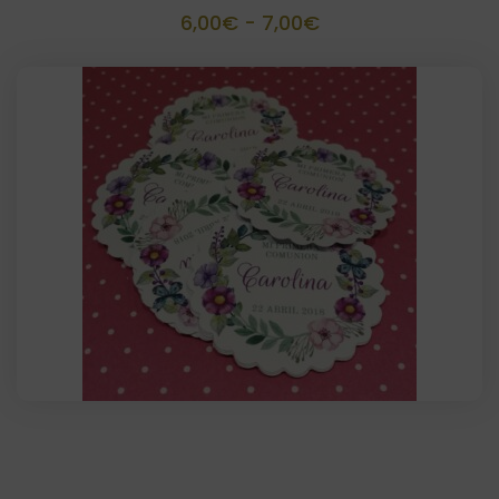
Rango
6,00
€
-
7,00
€
de
precios:
desde
6,00€
hasta
7,00€
Etiquetas 3,8 cm troqueladas ( 30
unidades)