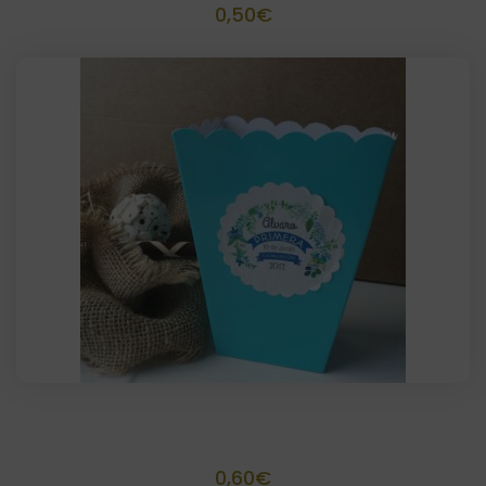
0,50
€
Palomitero Tamaño 13,3 x 6,3x 3,8
0,60
€