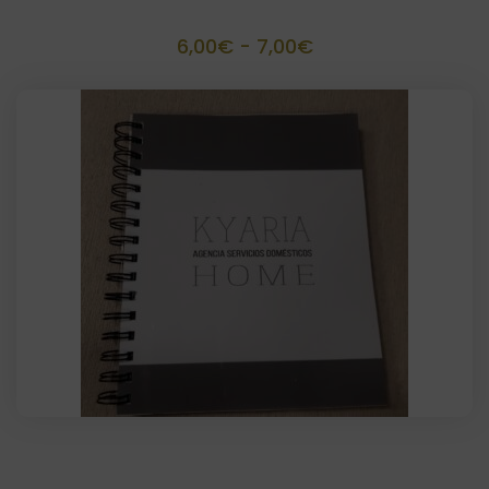
unidades)
Rango
6,00
€
-
7,00
€
de
precios:
desde
6,00€
hasta
7,00€
Cuaderno espiral personalizado