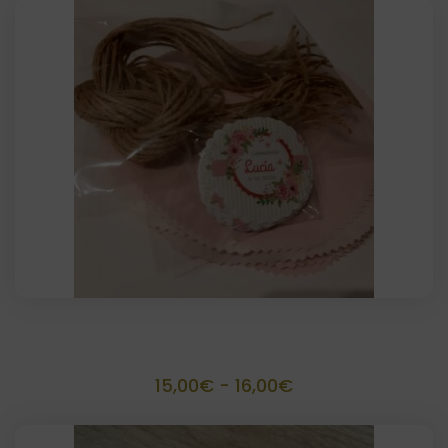
precios:
desde
15,00€
hasta
32,00€
Kit personalizado para 15 tarros
Rango
15,00
€
-
16,00
€
de
precios: