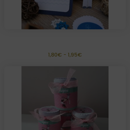
Invitación o recordatorio scrapbook
Rango
1,80
€
-
1,95
€
de
precios:
desde
1,80€
hasta
1,95€