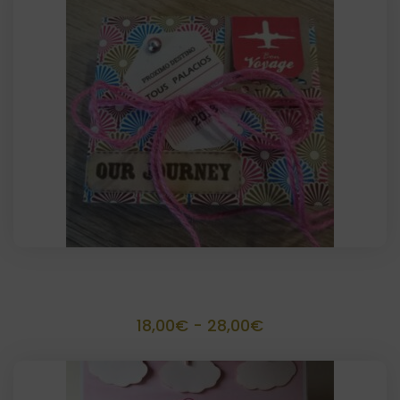
desde
15,00€
hasta
16,00€
Album acordeón personalizado
Rango
18,00
€
-
28,00
€
de
precios: