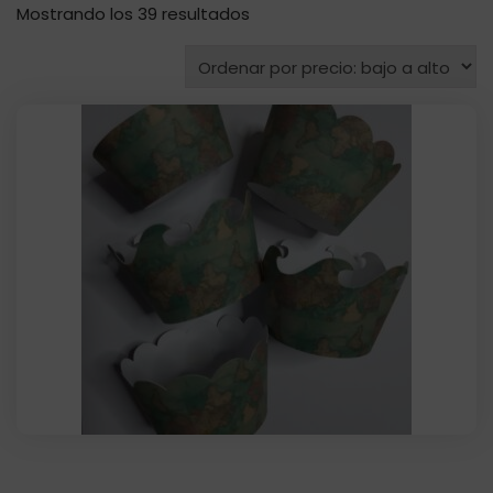
Ordenado
Mostrando los 39 resultados
por
precio:
bajo
a
alto
Cápsula cupcake artesanal