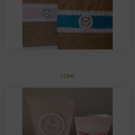
Bolsa de papel decorada scrapbook
1,25
€