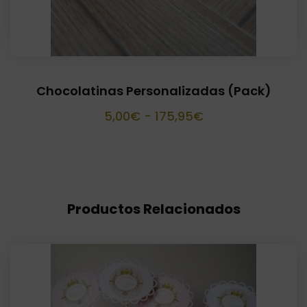
Chocolatinas Personalizadas (Pack)
Rango
5,00
€
-
175,95
€
de
precios:
desde
5,00€
Productos Relacionados
hasta
175,95€