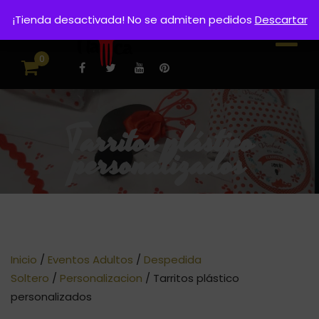
¡Tienda desactivada! No se admiten pedidos
Descartar
0
Tarritos plástico
personalizados
Inicio
/
Eventos Adultos
/
Despedida
Soltero
/
Personalizacion
/ Tarritos plástico
personalizados