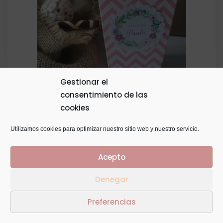
Gestionar el
consentimiento de las
Palomitero Tamaño 11,5 X 6,5
cookies
0,50
€
Utilizamos cookies para optimizar nuestro sitio web y nuestro servicio.
Acepto
Denegar
© Copyright 2014
GTaracido
. Todos los derechos
Preferencias
reservados