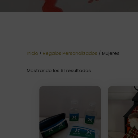
Inicio
/
Regalos Personalizados
/ Mujeres
Ordenado
Mostrando los 61 resultados
por
precio:
bajo
a
alto