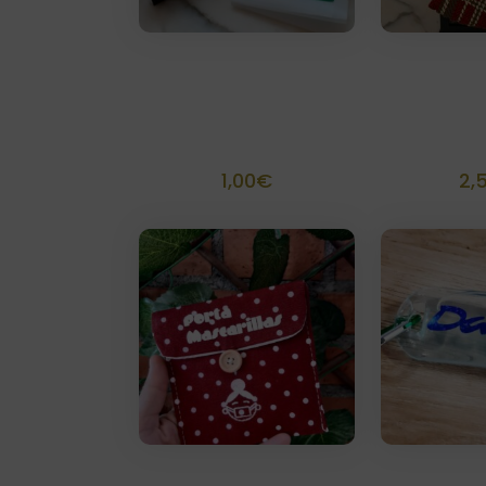
SalvaMascarillas
Adorno p
Acetato
personal
personalizada
1,00
€
2,