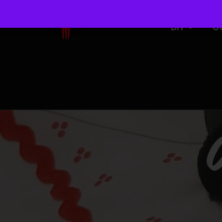
DIY
O