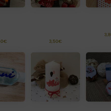
ara colgar
Bota navideña
Table
izable 10
personalizable 10
Choc
cm
cm
3,8
50
€
3,50
€