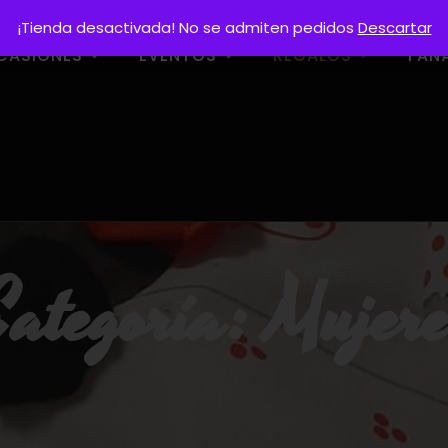
¡Tienda desactivada! No se admiten pedidos
Descartar
CASIONES
EVENTOS
REGALOS
FAN
Categoría:
Mujere