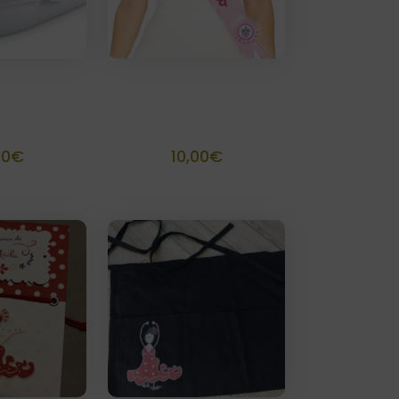
a rigida
Banda
alizada
personalizable
00
€
10,00
€