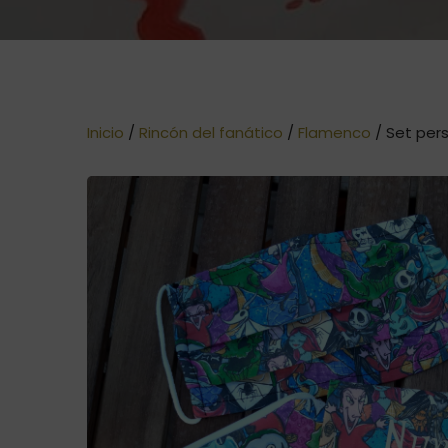
Inicio
/
Rincón del fanático
/
Flamenco
/ Set pers