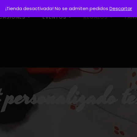
¡Tienda desactivada! No se admiten pedidos
Descartar
CASIONES
EVENTOS
REGALOS
FAN
 personalizado te