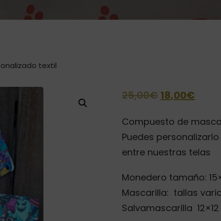
onalizado textil
El
El
25,00
€
18,00
€
precio
prec
Compuesto de mascari
original
actu
Puedes personalizarlo 
era:
es:
entre nuestras telas
25,00€.
18,00
Monedero tamaño: 15×
Mascarilla: tallas var
Salvamascarilla 12×12