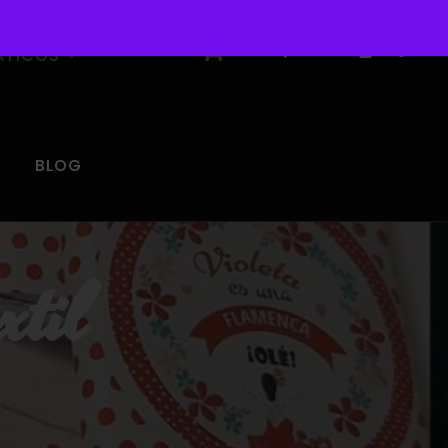
0
ÁTICOS
BLOG
xtil