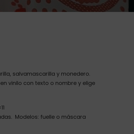
io
lla, salvamascarilla y monedero.
al
en vinilo con texto o nombre y elige
€.
11
iadas. Modelos: fuelle o máscara