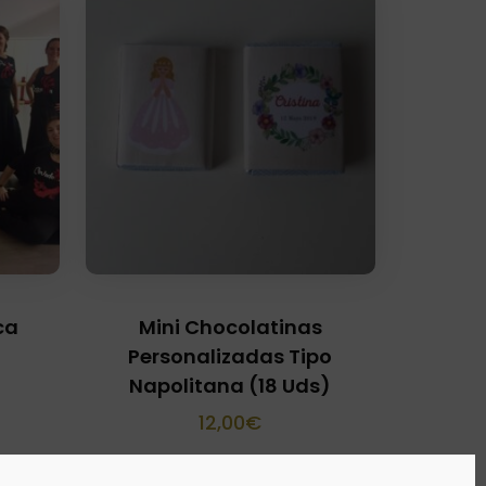
ca
Mini Chocolatinas
Personalizadas Tipo
Napolitana (18 Uds)
12,00
€