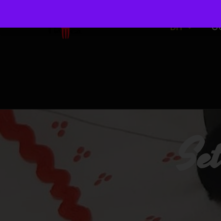
DIY
O
Set