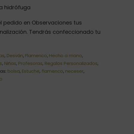
la hidrófuga
r el pedido en Observaciones tus
nalización. Tendrás confeccionado tu
as
,
Desván
,
Flamenco
,
Hecho a mano
,
s
,
Niñas
,
Profesoras
,
Regalos Personalizados
,
tas:
bolsa
,
Estuche
,
flamenco
,
neceser
,
lo