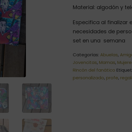
Material: algodón y te
Especifica al finaliza
necesidades de perso
set en una semana
Categorías:
Abuelas
,
Amig
Jovencitas
,
Mamas
,
Mujere
Rincón del fanático
Etique
personalizado
,
profe
,
rega