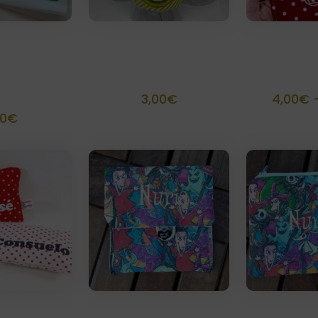
scarillas
Fajín personalizado
SalvaMas
tato
para Botella (5 uds)
personali
alizada
3,00
€
4,00
€
00
€