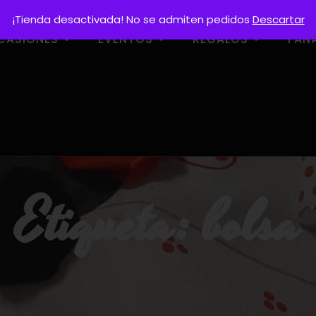
¡Tienda desactivada! No se admiten pedidos
Descartar
CASIONES
EVENTOS
REGALOS
FAN
Etiqueta:
bolsa