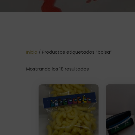
Inicio
/ Productos etiquetados “bolsa”
Ordenado
Mostrando los 18 resultados
por
precio:
bajo
a
alto