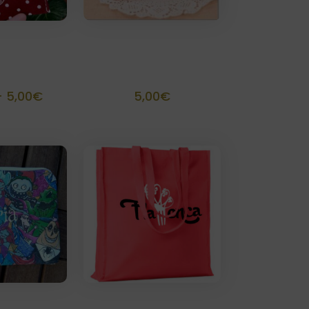
carillas
Carterita lunares
zada 12×12
personalizada 12×12
Rango
-
5,00
€
5,00
€
de
precios:
desde
4,00€
hasta
5,00€