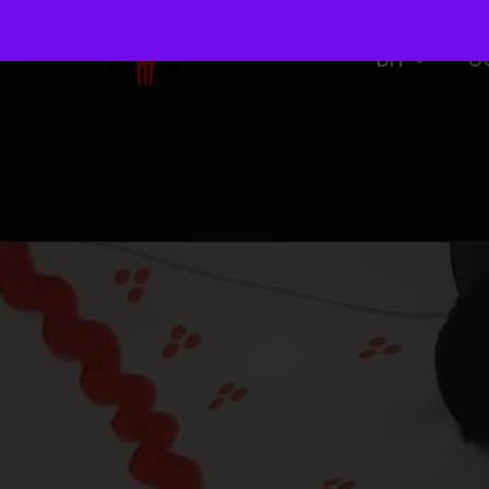
DIY
O