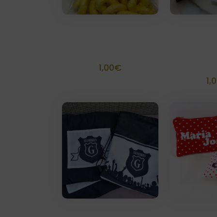
Bolsa gusanitos
SalvaMa
personalizada
Ace
person
1,00
€
1,