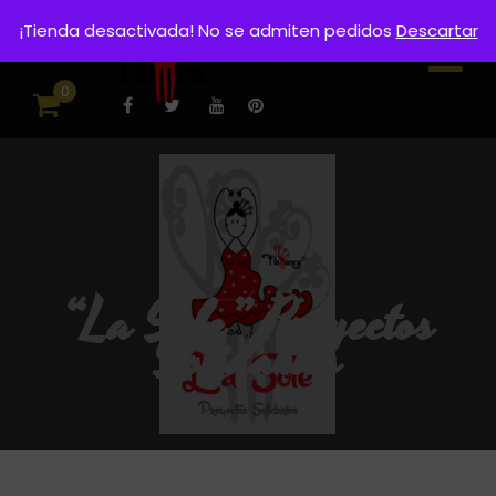
¡Tienda desactivada! No se admiten pedidos
Descartar
0
“La Sole” Proyectos
Solidarios