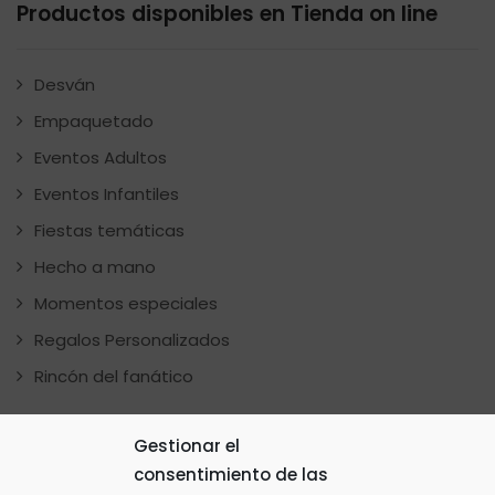
Productos disponibles en Tienda on line
Desván
Empaquetado
Eventos Adultos
Eventos Infantiles
Fiestas temáticas
Hecho a mano
Momentos especiales
Regalos Personalizados
Rincón del fanático
Gestionar el
Facebook
consentimiento de las