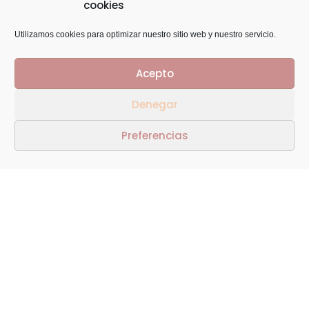
cookies
Utilizamos cookies para optimizar nuestro sitio web y nuestro servicio.
Acepto
Haz clic para aceptar cookies de
Denegar
Flamenca
marketing y permitir este contenido
Preferencias
© Copyright 2014
GTaracido
. Todos los derechos