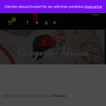
¡Tienda desactivada! No se admiten pedidos
Descartar
0
Categoría:
Música
Inicio
/
Rincón del fanático
/ Música