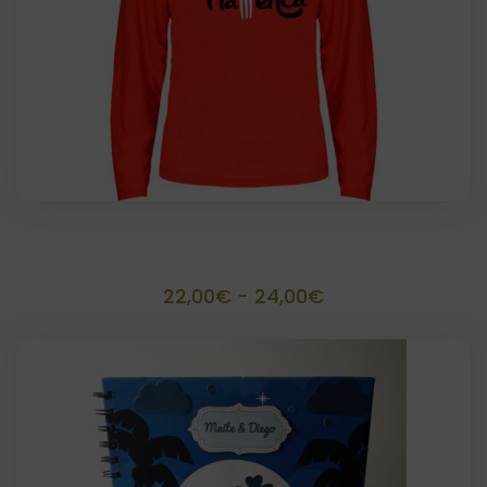
Camiseta manga larga
Rango
22,00
€
-
24,00
€
de
precios:
desde
22,00€
hasta