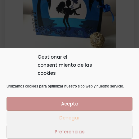
24,00€
Gestionar el
consentimiento de las
Álbum Personalizado tamaño 20×20
cookies
38,00
€
Utilizamos cookies para optimizar nuestro sitio web y nuestro servicio.
Acepto
Denegar
© Copyright 2014
GTaracido
. Todos los derechos
Preferencias
reservados