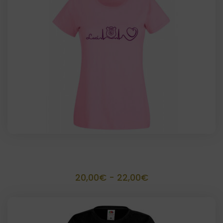
desde
15,00€
hasta
32,00€
Camiseta Personalizada
Rango
20,00
€
-
22,00
€
de
precios: