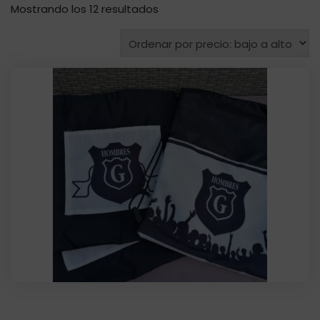
Ordenado
Mostrando los 12 resultados
por
precio:
bajo
a
alto
Bolsa hidrofuga cuerditas