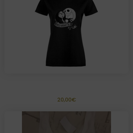
desde
20,00€
hasta
22,00€
Camiseta personalizada temática
20,00
€