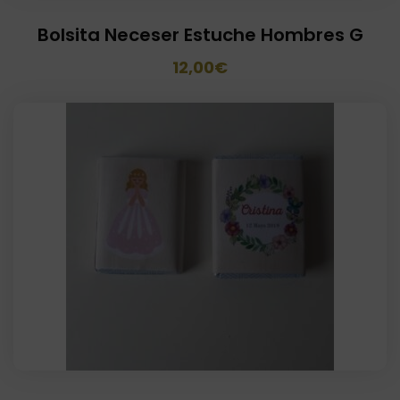
Bolsita Neceser Estuche Hombres G
El
El
12,00
€
precio
precio
original
actual
era:
es:
18,00€.
12,00€.