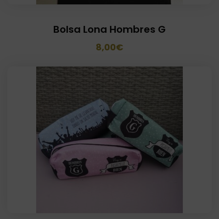
Bolsa Lona Hombres G
El
El
8,00
€
precio
precio
original
actual
era:
es:
12,00€.
8,00€.