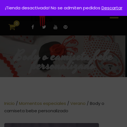
¡Tienda desactivada! No se admiten pedidos
Descartar
0
Body o camiseta bebe
personalizado
Inicio
/
Momentos especiales
/
Verano
/ Body o
camiseta bebe personalizado