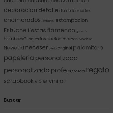
comunion
chocolatinas
chuches
decoracion
detalle
dia de la madre
enamorados
estampacion
ensayo
flamenco
Estuche
fiestas
galletas
HombresG
invitacion
ingles
mamas
Mochila
neceser
palomitero
Navidad
original
oferta
papeleria
personalizada
regalo
personalizado
profe
profesora
scrapbook
vinilo
viajes
¹
Buscar