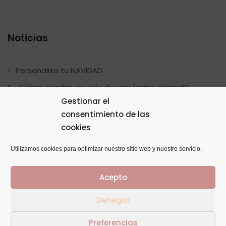
Noticias
Personaliza tu NAVIDAD
¿Cómo regalar un viaje de una forma original?
Gestionar el
Álbum scrapbook México
consentimiento de las
Álbum scrapbook Pokemon
cookies
Album scrapbook Unicornios
Utilizamos cookies para optimizar nuestro sitio web y nuestro servicio.
Acepto
Denegar
© Copyright 2014
GTaracido
. Todos los derechos
Preferencias
reservados