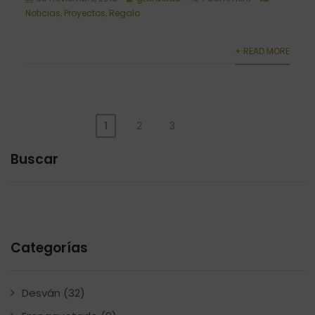
Noticias
,
Proyectos
,
Regalo
+ READ MORE
1
2
3
Paginación
Buscar
de
entradas
Categorías
Desván
(32)