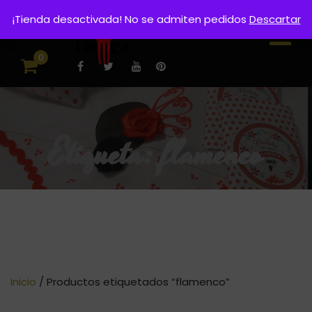
¡Tienda desactivada! No se admiten pedidos
Descartar
0
Etiqueta:
flamenco
Inicio
/ Productos etiquetados “flamenco”