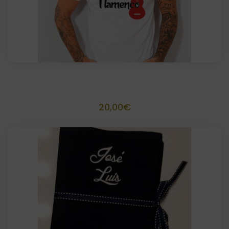
Camiseta flamenco
20,00
€