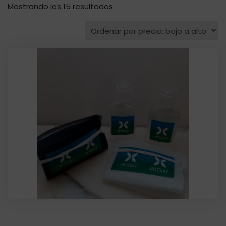
Ordenado
Mostrando los 15 resultados
por
precio:
bajo
a
alto
SalvaMascarillas Acetato personalizada