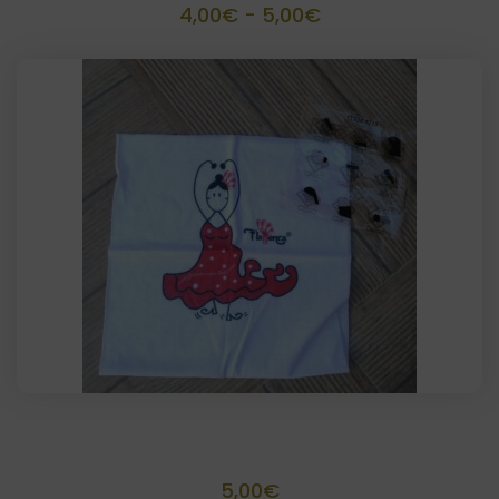
Rango
4,00
€
-
5,00
€
de
precios:
desde
4,00€
hasta
5,00€
Buff braga flamenca
5,00
€