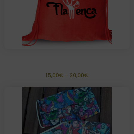
Bolsa personalizable cuerdas
Rango
15,00
€
-
20,00
€
de
precios:
desde
15,00€
hasta
20,00€