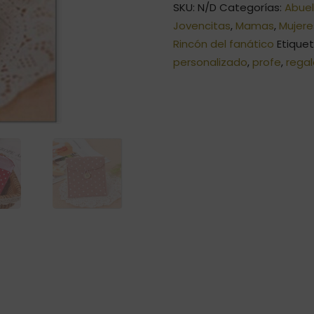
SKU:
N/D
Categorías:
Abue
Jovencitas
,
Mamas
,
Mujere
Rincón del fanático
Etique
personalizado
,
profe
,
rega