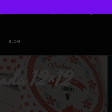
0
ÁTICOS
BLOG
izada 12×12