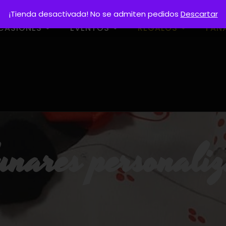
¡Tienda desactivada! No se admiten pedidos
Descartar
CASIONES
EVENTOS
REGALOS
FAN
lunares personal