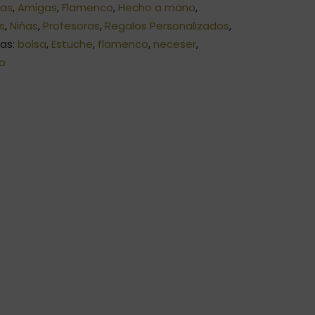
las
,
Amigas
,
Flamenco
,
Hecho a mano
,
s
,
Niñas
,
Profesoras
,
Regalos Personalizados
,
tas:
bolsa
,
Estuche
,
flamenco
,
neceser
,
lo