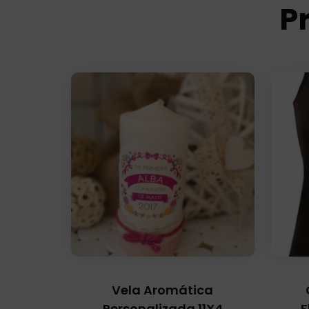
P
Vela Aromática
Personalizada 11X4
F