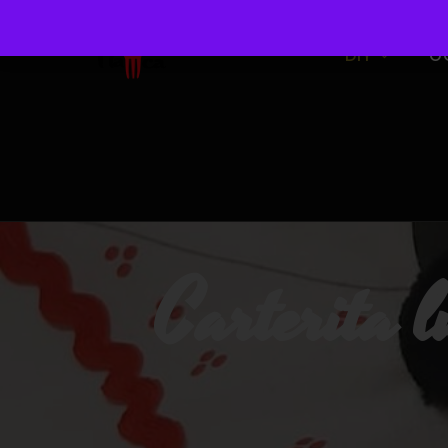
DIY
O
Carterita 