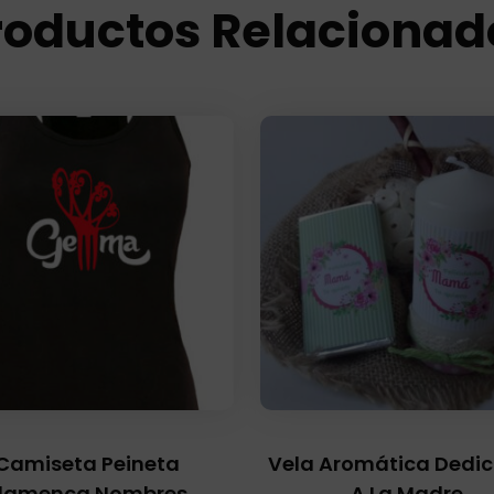
roductos Relacionad
Camiseta Peineta
Vela Aromática Dedi
lamenca Nombres
A La Madre