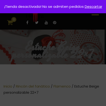
¡Tienda desactivada! No se admiten pedidos
Descartar
0
Estuche Beige
personalizable 22×7
Inicio
/
Rincón del fanático
/
Flamenco
/ Estuche Beige
personalizable 22×7