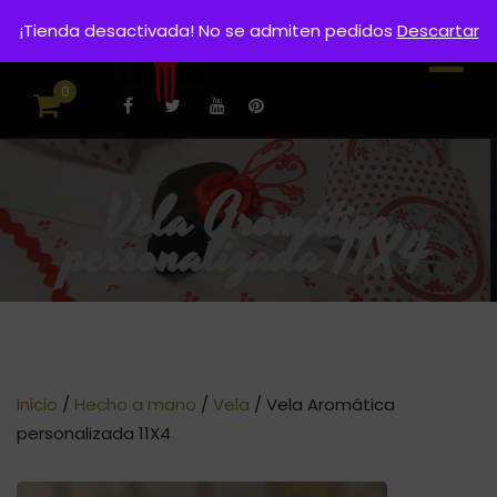
¡Tienda desactivada! No se admiten pedidos
Descartar
0
Vela Aromática
personalizada 11X4
Inicio
/
Hecho a mano
/
Vela
/ Vela Aromática
personalizada 11X4