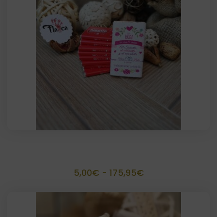
Chocolatinas Personalizadas (Pack)
Rango
5,00
€
-
175,95
€
de
precios: