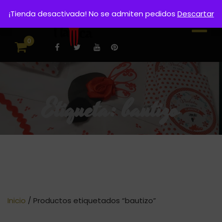
¡Tienda desactivada! No se admiten pedidos
Descartar
0
Etiqueta:
bautizo
Inicio
/ Productos etiquetados “bautizo”