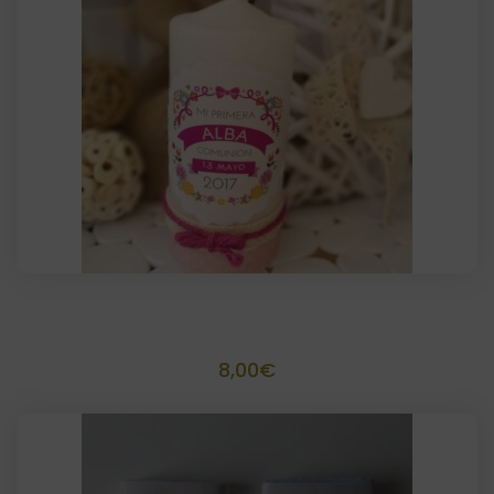
desde
5,00€
hasta
175,95€
Vela Aromática personalizada 11X4
8,00
€