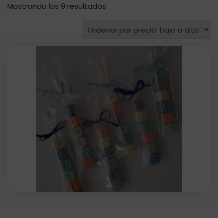
Ordenado
Mostrando los 9 resultados
por
precio:
bajo
a
alto
Jabón letra cubo 1,5 cm