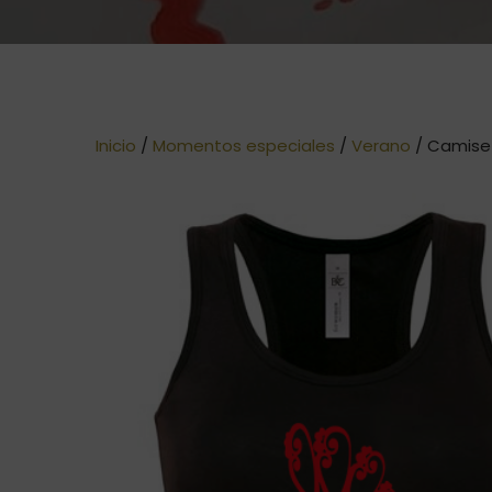
Inicio
/
Momentos especiales
/
Verano
/ Camise