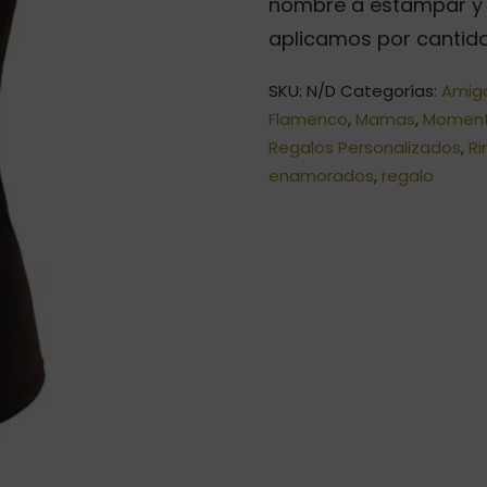
nombre a estampar y l
aplicamos por cantida
SKU:
N/D
Categorías:
Amig
Flamenco
,
Mamas
,
Moment
Regalos Personalizados
,
Ri
enamorados
,
regalo