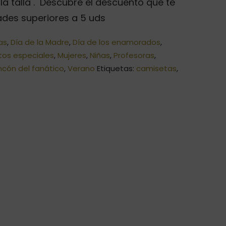
a talla . Descubre el descuento que te
des superiores a 5 uds
as
,
Día de la Madre
,
Día de los enamorados
,
os especiales
,
Mujeres
,
Niñas
,
Profesoras
,
ncón del fanático
,
Verano
Etiquetas:
camisetas
,