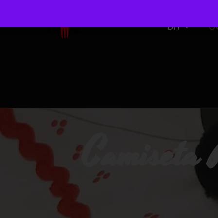
DIY
O
Camiseta 