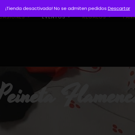
¡Tienda desactivada! No se admiten pedidos
Descartar
CASIONES
EVENTOS
REGALOS
FAN
Peineta Flamen