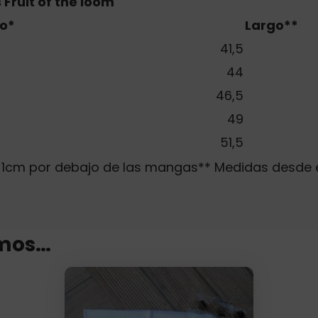
Fruit of the loom
o*
Largo**
41,5
44
46,5
49
51,5
lo 1cm por debajo de las mangas** Medidas desde 
mos…