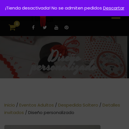
¡Tienda desactivada! No se admiten pedidos
Descartar
0
Diseño
personalizado
Inicio
/
Eventos Adultos
/
Despedida Soltero
/
Detalles
invitados
/ Diseño personalizado