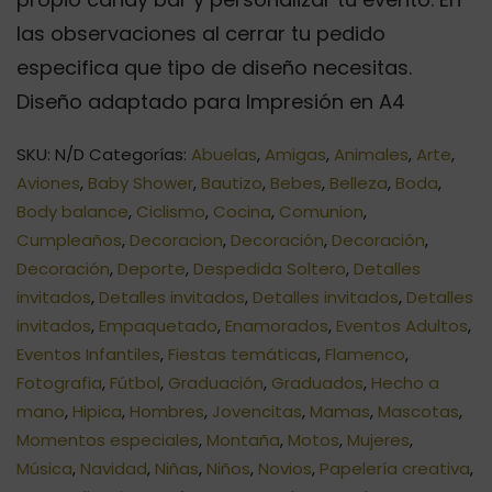
las observaciones al cerrar tu pedido
especifica que tipo de diseño necesitas.
Diseño adaptado para Impresión en A4
SKU:
N/D
Categorías:
Abuelas
,
Amigas
,
Animales
,
Arte
,
Aviones
,
Baby Shower
,
Bautizo
,
Bebes
,
Belleza
,
Boda
,
Body balance
,
Ciclismo
,
Cocina
,
Comunion
,
Cumpleaños
,
Decoracion
,
Decoración
,
Decoración
,
Decoración
,
Deporte
,
Despedida Soltero
,
Detalles
invitados
,
Detalles invitados
,
Detalles invitados
,
Detalles
invitados
,
Empaquetado
,
Enamorados
,
Eventos Adultos
,
Eventos Infantiles
,
Fiestas temáticas
,
Flamenco
,
Fotografia
,
Fútbol
,
Graduación
,
Graduados
,
Hecho a
mano
,
Hipica
,
Hombres
,
Jovencitas
,
Mamas
,
Mascotas
,
Momentos especiales
,
Montaña
,
Motos
,
Mujeres
,
Música
,
Navidad
,
Niñas
,
Niños
,
Novios
,
Papelería creativa
,