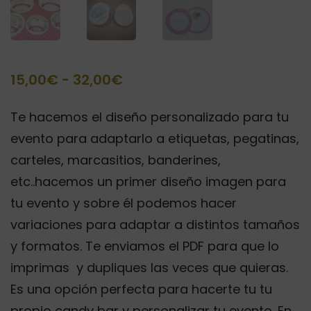
Rango
15,00
€
-
32,00
€
de
Te hacemos el diseño personalizado para tu
precios:
evento para adaptarlo a etiquetas, pegatinas,
desde
carteles, marcasitios, banderines,
15,00€
etc..hacemos un primer diseño imagen para
hasta
tu evento y sobre él podemos hacer
32,00€
variaciones para adaptar a distintos tamaños
y formatos. Te enviamos el PDF para que lo
imprimas y dupliques las veces que quieras.
Es una opción perfecta para hacerte tu tu
propio candy bar y personalizar tu evento. En