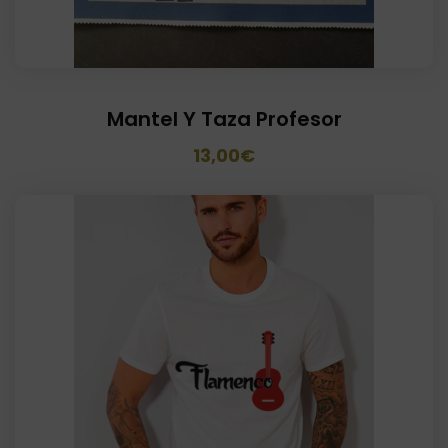
Mantel Y Taza Profesor
El
El
13,00
€
precio
precio
original
actual
era:
es:
15,00€.
13,00€.