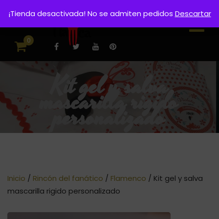
¡Tienda desactivada! No se admiten pedidos
Descartar
0
Kit gel y salva
mascarilla rigido
personalizado
Inicio
/
Rincón del fanático
/
Flamenco
/ Kit gel y salva
mascarilla rigido personalizado