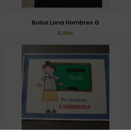
Bolsa Lona Hombres G
El
El
8,00
€
precio
precio
original
actual
era:
es:
12,00€.
8,00€.