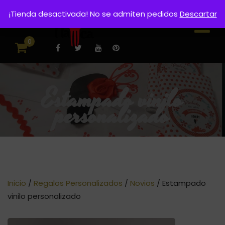
¡Tienda desactivada! No se admiten pedidos
Descartar
0
Estampado vinilo
personalizado
Inicio
/
Regalos Personalizados
/
Novios
/ Estampado
vinilo personalizado