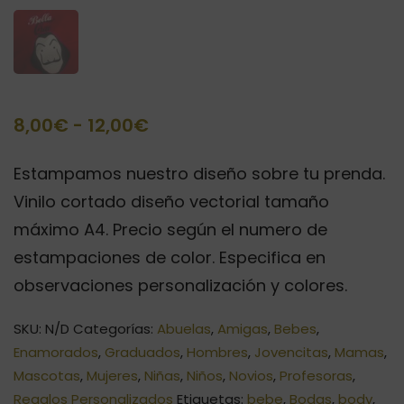
Rango
8,00
€
-
12,00
€
de
Estampamos nuestro diseño sobre tu prenda.
precios:
Vinilo cortado diseño vectorial tamaño
desde
máximo A4. Precio según el numero de
8,00€
estampaciones de color. Especifica en
hasta
observaciones personalización y colores.
12,00€
SKU:
N/D
Categorías:
Abuelas
,
Amigas
,
Bebes
,
Enamorados
,
Graduados
,
Hombres
,
Jovencitas
,
Mamas
,
Mascotas
,
Mujeres
,
Niñas
,
Niños
,
Novios
,
Profesoras
,
Regalos Personalizados
Etiquetas:
bebe
,
Bodas
,
body
,