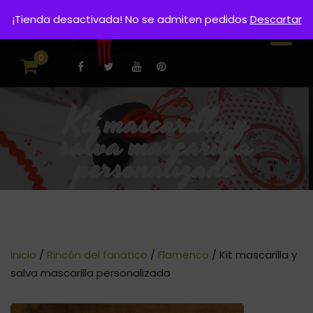
¡Tienda desactivada! No se admiten pedidos
Descartar
0
Kit mascarilla y
salva mascarilla
personalizado
Inicio
/
Rincón del fanático
/
Flamenco
/ Kit mascarilla y
salva mascarilla personalizado