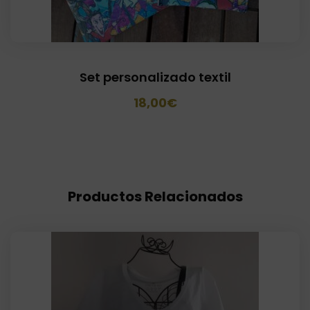
Set personalizado textil
El
El
18,00
€
precio
precio
original
actual
era:
es:
25,00€.
18,00€.
Productos Relacionados