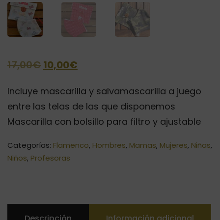
El
El
17,00
€
10,00
€
precio
precio
Incluye mascarilla y salvamascarilla a juego
original
actual
entre las telas de las que disponemos
era:
es:
Mascarilla con bolsillo para filtro y ajustable
17,00€.
10,00€.
Categorías:
Flamenco
,
Hombres
,
Mamas
,
Mujeres
,
Niñas
,
Niños
,
Profesoras
Descripción
Información adicional