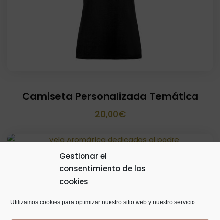
Camiseta Personalizada Temática
20,00
€
Gestionar el
consentimiento de las
Vela Aromática Dedicadas Al Padre
cookies
5,00
€
Utilizamos cookies para optimizar nuestro sitio web y nuestro servicio.