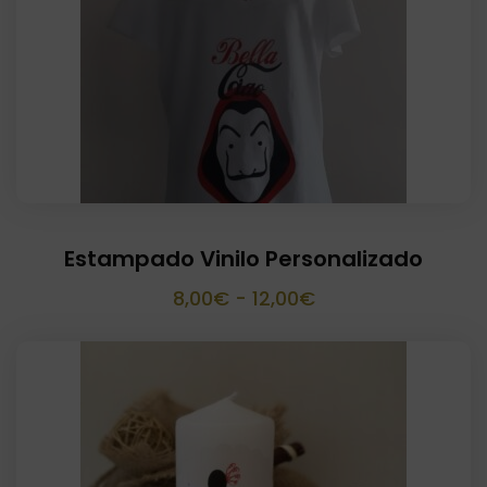
Estampado Vinilo Personalizado
Rango
8,00
€
-
12,00
€
de
precios:
desde
8,00€
hasta