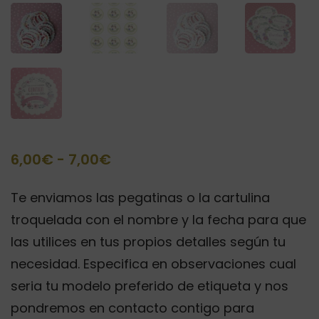
Rango
6,00
€
-
7,00
€
de
Te enviamos las pegatinas o la cartulina
precios:
troquelada con el nombre y la fecha para que
desde
las utilices en tus propios detalles según tu
6,00€
necesidad. Especifica en observaciones cual
hasta
seria tu modelo preferido de etiqueta y nos
7,00€
pondremos en contacto contigo para