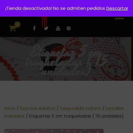
¡Tienda desactivada! No se admiten pedidos
Descartar
0
Etiquetas 5 cm
troqueladas ( 15
unidades)
Inicio
/
Eventos Adultos
/
Despedida Soltero
/
Detalles
invitados
/ Etiquetas 5 cm troqueladas ( 15 unidades)