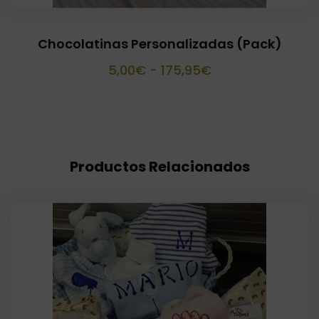
Chocolatinas Personalizadas (Pack)
Rango
5,00
€
-
175,95
€
de
precios:
desde
5,00€
Productos Relacionados
hasta
175,95€