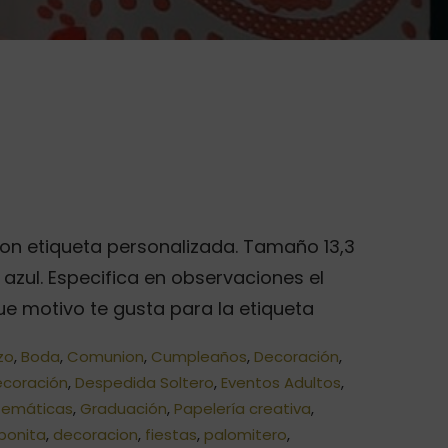
con etiqueta personalizada. Tamaño 13,3
o azul. Especifica en observaciones el
ue motivo te gusta para la etiqueta
zo
,
Boda
,
Comunion
,
Cumpleaños
,
Decoración
,
ecoración
,
Despedida Soltero
,
Eventos Adultos
,
 temáticas
,
Graduación
,
Papelería creativa
,
bonita
,
decoracion
,
fiestas
,
palomitero
,