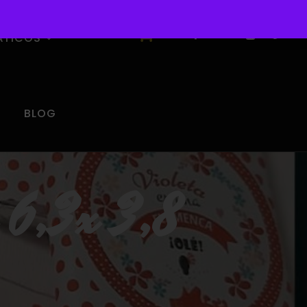
0
ÁTICOS
BLOG
 6,3x 3,8