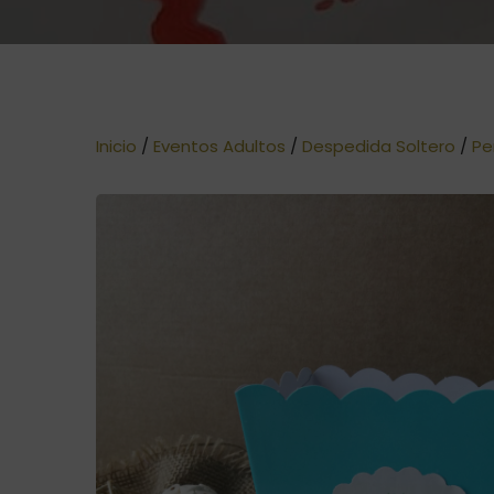
Inicio
/
Eventos Adultos
/
Despedida Soltero
/
Pe