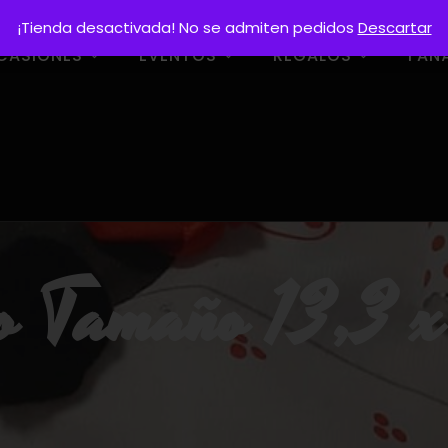
¡Tienda desactivada! No se admiten pedidos
Descartar
CASIONES
EVENTOS
REGALOS
FAN
ro Tamaño 13,3 x