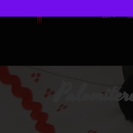
DIY
O
Palomite