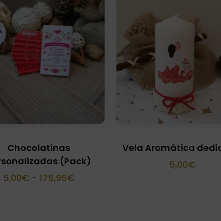
Chocolatinas
Vela Aromática ded
rsonalizadas (Pack)
5,00
€
Rango
5,00
€
-
175,95
€
de
precios: