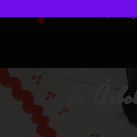
DIY
O
Árbol