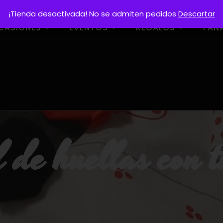
¡Tienda desactivada! No se admiten pedidos
Descartar
CASIONES
EVENTOS
REGALOS
FAN
 de huellas con t