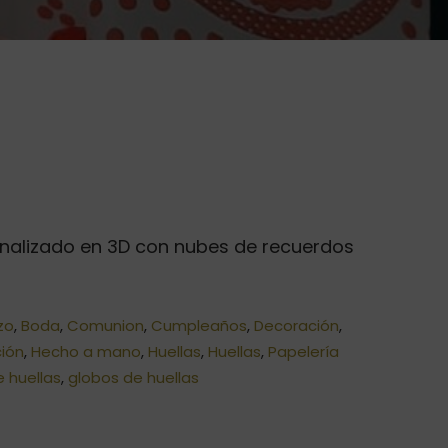
ngo
onalizado en 3D con nubes de recuerdos
cios:
sde
zo
,
Boda
,
Comunion
,
Cumpleaños
,
Decoración
,
,00€
ión
,
Hecho a mano
,
Huellas
,
Huellas
,
Papelería
sta
e huellas
,
globos de huellas
,00€