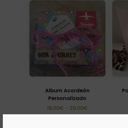
Album Acordeón
Pa
Personalizado
Rango
18,00
€
-
28,00
€
de
precios: