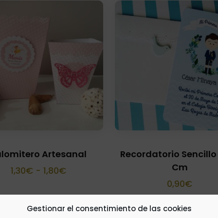
lomitero Artesanal
Recordatorio Sencillo 
Cm
Rango
1,30
€
-
1,80
€
0,90
€
de
precios:
Gestionar el consentimiento de las cookies
desde