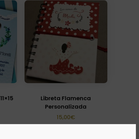
11×15
Libreta Flamenca
Personalizada
15,00
€