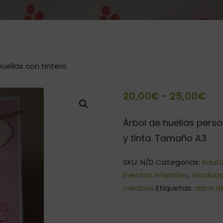
huellas con tintero
Ra
20,00
€
-
25,00
€
de
Árbol de huellas pers
pre
y tinta. Tamaño A3
de
SKU:
N/D
Categorías:
Bauti
20
Eventos Infantiles
,
Graduac
ha
creativa
Etiquetas:
arbol d
25