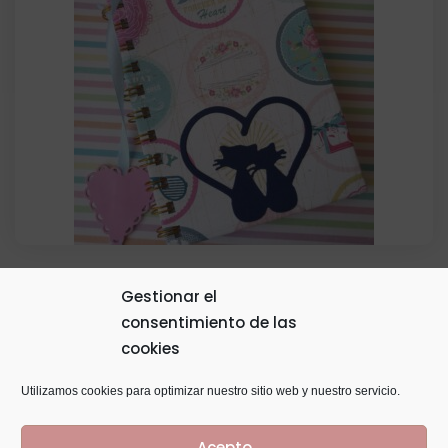
Agenda O Block De Notas
Gestionar el
consentimiento de las
Personalizada
cookies
8,00
€
Utilizamos cookies para optimizar nuestro sitio web y nuestro servicio.
Acepto