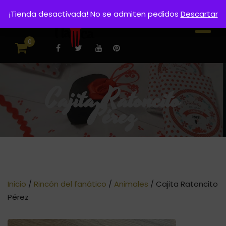
¡Tienda desactivada! No se admiten pedidos
Descartar
0
Cajita Ratoncito
Pérez
Inicio
/
Rincón del fanático
/
Animales
/ Cajita Ratoncito
Pérez