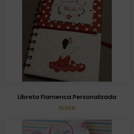
era:
es:
8,00€.
5,00€.
Libreta Flamenca Personalizada
15,00
€