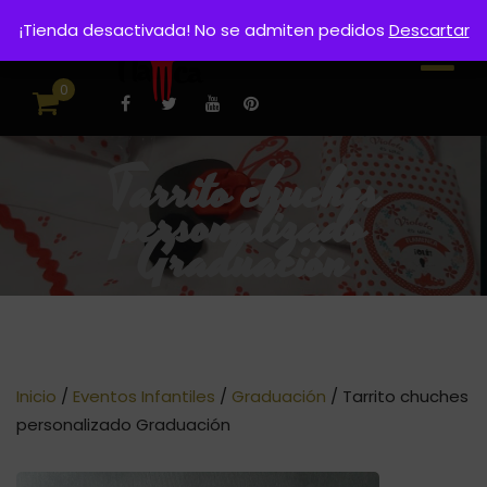
¡Tienda desactivada! No se admiten pedidos
Descartar
0
Tarrito chuches
personalizado
Graduación
Inicio
/
Eventos Infantiles
/
Graduación
/ Tarrito chuches
personalizado Graduación