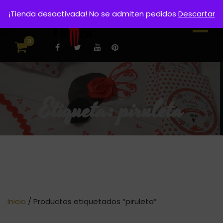
¡Tienda desactivada! No se admiten pedidos
Descartar
0
Etiqueta:
piruleta
Inicio
/ Productos etiquetados “piruleta”