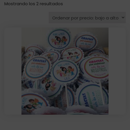
Ordenado
Mostrando los 2 resultados
por
precio:
bajo
a
alto
Piruleta Personalizada