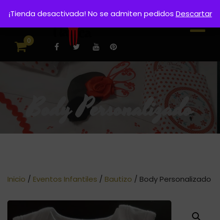
¡Tienda desactivada! No se admiten pedidos
Descartar
0
Body Personalizado
Inicio
/
Eventos Infantiles
/
Bautizo
/ Body Personalizado