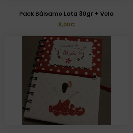
Pack Bálsamo Lata 30gr + Vela
El
El
8,00
€
precio
precio
original
actual
era:
es:
10,00€.
8,00€.