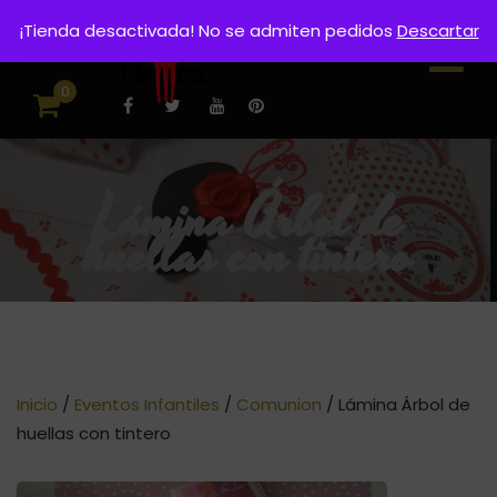
¡Tienda desactivada! No se admiten pedidos
Descartar
0
Lámina Árbol de
huellas con tintero
Inicio
/
Eventos Infantiles
/
Comunion
/ Lámina Árbol de
huellas con tintero