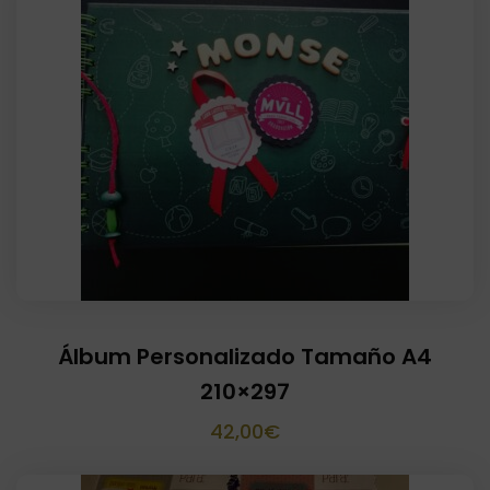
desde
20,00€
hasta
25,00€
Álbum Personalizado Tamaño A4
210×297
42,00
€