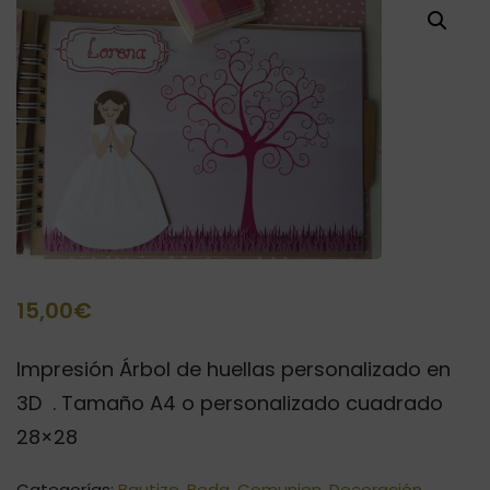
15,00
€
Impresión Árbol de huellas personalizado en
3D . Tamaño A4 o personalizado cuadrado
28×28
Categorías:
Bautizo
,
Boda
,
Comunion
,
Decoración
,