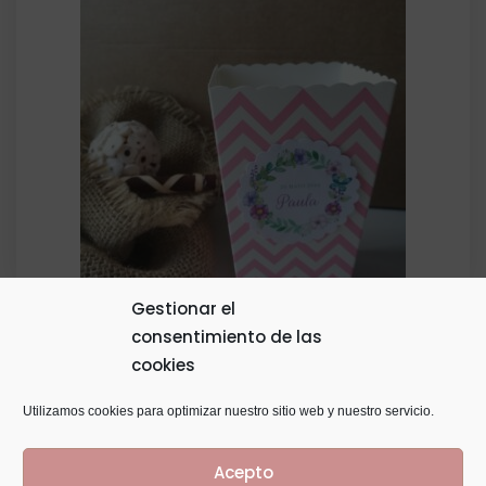
Gestionar el
consentimiento de las
Palomitero Tamaño 11,5 X 6,5
cookies
0,50
€
Utilizamos cookies para optimizar nuestro sitio web y nuestro servicio.
Acepto