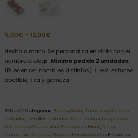
Rango
5,00
€
-
12,00
€
de
Hecho a mano. Se personaliza en vinilo con el
precios:
nombre a elegir.
Mínimo pedido 2 unidades.
desde
(Pueden ser nombres distintos) LLeva estuche
5,00€
abatible, tiza y gamuza
hasta
12,00€
SKU:
N/D
Categorías:
Bebes
,
Boda
,
Comunion
,
Detalles
invitados
,
Detalles invitados
,
Eventos Infantiles
,
Fiestas
temáticas
,
Graduación
,
Graduados
,
Niñas
,
Niños
,
Profesoras
,
Regalos
,
Regalos Personalizados
Etiquetas: