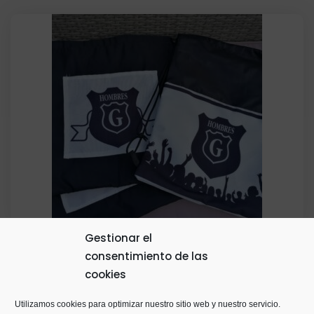
de
precios:
desde
20,00€
hasta
22,00€
Gestionar el
consentimiento de las
Bolsa Hidrofuga Cuerditas
cookies
El
El
6,00
€
precio
precio
Utilizamos cookies para optimizar nuestro sitio web y nuestro servicio.