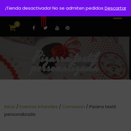
¡Tienda desactivada! No se admiten pedidos
Descartar
0
Pizarra textil
personalizada
Inicio
/
Eventos Infantiles
/
Comunion
/ Pizarra textil
personalizada