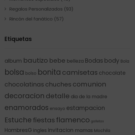
Regalos Personalizados
(93)
Rincón del fanático
(57)
Etiquetas
bautizo
bebe
Bodas
body
album
belleza
Bola
bolsa
bonita
camisetas
chocolate
bolso
comunion
chocolatinas
chuches
decoracion
detalle
dia de la madre
enamorados
estampacion
ensayo
flamenco
Estuche
fiestas
galletas
HombresG
invitacion
ingles
mamas
Mochila