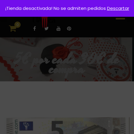
¡Tienda desactivada! No se admiten pedidos
Descartar
0
5€ por cada 30€ de
compra