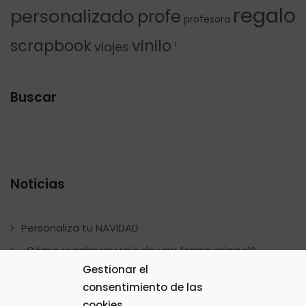
regalo
personalizado
profe
profesora
scrapbook
vinilo
viajes
¹
Buscar
Noticias
Personaliza tu NAVIDAD
¿Cómo regalar un viaje de una forma original?
Gestionar el
Álbum scrapbook México
consentimiento de las
Álbum scrapbook Pokemon
cookies