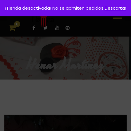
¡Tienda desactivada! No se admiten pedidos
Descartar
0
Henar Martínez