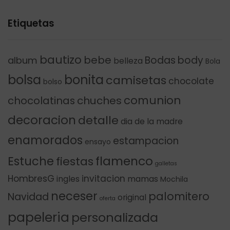
Etiquetas
bautizo
bebe
Bodas
body
album
belleza
Bola
bolsa
bonita
camisetas
chocolate
bolso
comunion
chocolatinas
chuches
decoracion
detalle
dia de la madre
enamorados
estampacion
ensayo
flamenco
Estuche
fiestas
galletas
HombresG
invitacion
ingles
mamas
Mochila
neceser
palomitero
Navidad
original
oferta
papeleria
personalizada