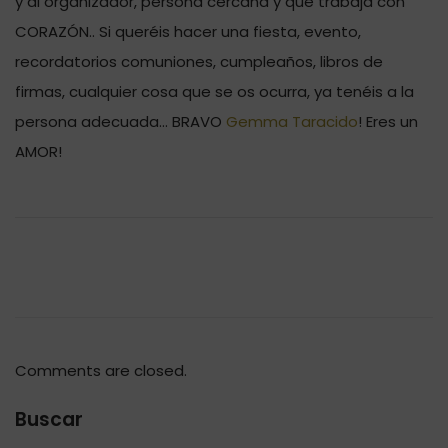
y al organizador, persona cercana y que trabaja con
CORAZÓN.. Si queréis hacer una fiesta, evento,
recordatorios comuniones, cumpleaños, libros de
firmas, cualquier cosa que se os ocurra, ya tenéis a la
persona adecuada… BRAVO
Gemma Taracido
! Eres un
AMOR!
Comments are closed.
Buscar