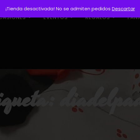
¡Tienda desactivada! No se admiten pedidos
Descartar
CASIONES
EVENTOS
REGALOS
FAN
iqueta:
diadelpa