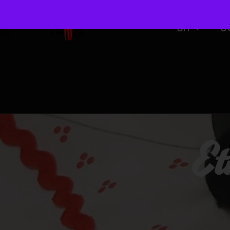
DIY
O
Et