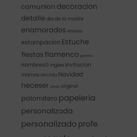
decoracion
comunion
detalle
dia de la madre
enamorados
ensayo
Estuche
estampacion
flamenco
fiestas
galletas
HombresG
invitacion
ingles
Navidad
mamas
Mochila
neceser
original
oferta
papeleria
palomitero
personalizada
personalizado
profe