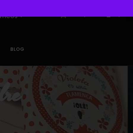
0
ÁTICOS
BLOG
dre