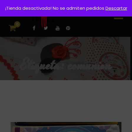
¡Tienda desactivada! No se admiten pedidos
Descartar
0
Etiqueta:
comunion