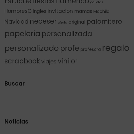
flamenco
Estuche
fiestas
galletas
HombresG
invitacion
ingles
mamas
Mochila
neceser
palomitero
Navidad
original
oferta
papeleria
personalizada
regalo
personalizado
profe
profesora
scrapbook
vinilo
viajes
¹
Buscar
Noticias