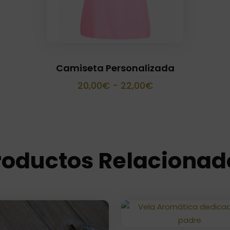
Camiseta Personalizada
Rango
20,00
€
-
22,00
€
de
precios:
desde
20,00€
roductos Relacionad
hasta
22,00€