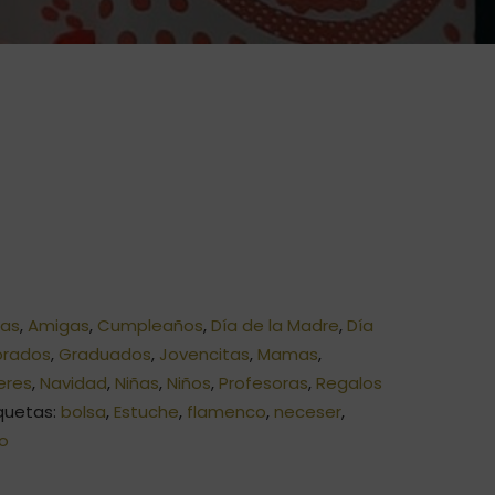
las
,
Amigas
,
Cumpleaños
,
Día de la Madre
,
Día
rados
,
Graduados
,
Jovencitas
,
Mamas
,
eres
,
Navidad
,
Niñas
,
Niños
,
Profesoras
,
Regalos
iquetas:
bolsa
,
Estuche
,
flamenco
,
neceser
,
lo