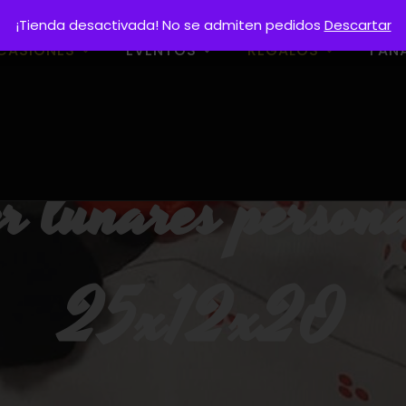
¡Tienda desactivada! No se admiten pedidos
Descartar
CASIONES
EVENTOS
REGALOS
FAN
r lunares person
25x12x20