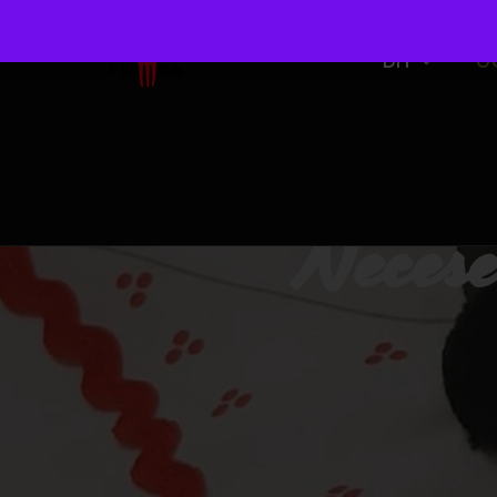
DIY
O
Necese