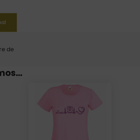
nal
re de
mos…