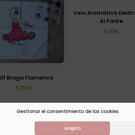
Vela Aromática Dedi
Al Padre
5,00
€
uff Braga Flamenca
5,00
€
Gestionar el consentimiento de las cookies
Acepto