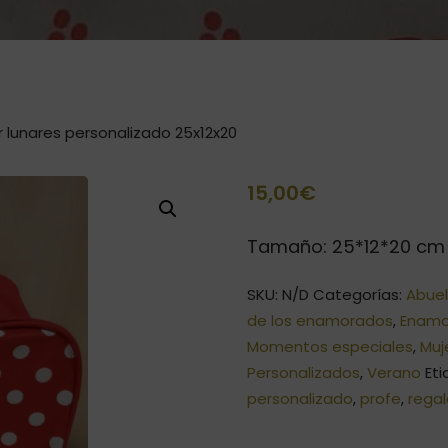
 lunares personalizado 25x12x20
15,00
€
Tamaño: 25*12*20 cm
SKU:
N/D
Categorías:
Abue
de los enamorados
,
Enamo
Momentos especiales
,
Muj
Personalizados
,
Verano
Et
personalizado
,
profe
,
rega