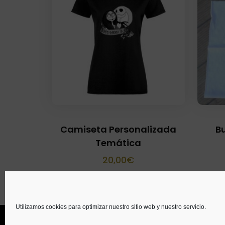
Camiseta Personalizada
B
Temática
20,00
€
Utilizamos cookies para optimizar nuestro sitio web y nuestro servicio.