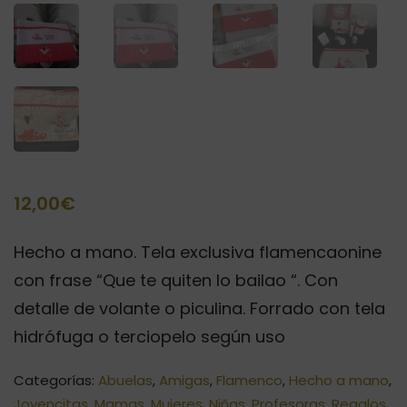
12,00
€
Hecho a mano. Tela exclusiva flamencaonine
con frase “Que te quiten lo bailao “. Con
detalle de volante o piculina. Forrado con tela
hidrófuga o terciopelo según uso
Categorías:
Abuelas
,
Amigas
,
Flamenco
,
Hecho a mano
,
Jovencitas
,
Mamas
,
Mujeres
,
Niñas
,
Profesoras
,
Regalos