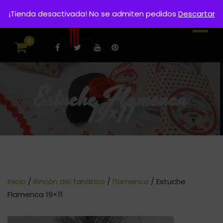
¡Tienda desactivada! No se admiten pedidos
Descartar
0
Estuche Flamenca
19×11
Inicio
/
Rincón del fanático
/
Flamenco
/ Estuche
Flamenca 19×11