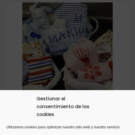
original
actual
era:
es:
12,00€.
6,00€.
Gestionar el
consentimiento de las
Cestita Mimbre Color Con Tela Interior
cookies
3,00
€
Utilizamos cookies para optimizar nuestro sitio web y nuestro servicio.