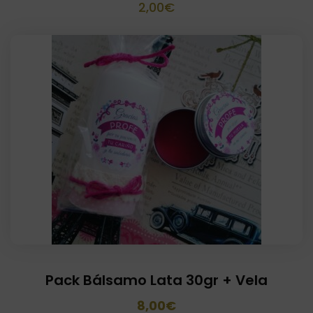
2,00
€
Pack Bálsamo Lata 30gr + Vela
El
El
8,00
€