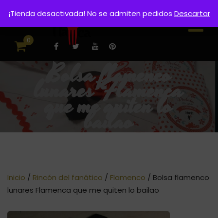
¡Tienda desactivada! No se admiten pedidos
Descartar
0
Bolsa flamenco
lunares Flamenca
que me quiten lo
bailao
Inicio
/
Rincón del fanático
/
Flamenco
/ Bolsa flamenco
lunares Flamenca que me quiten lo bailao