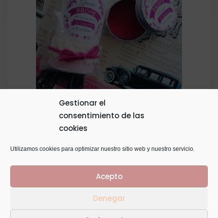
Gestionar el
consentimiento de las
Pack Bálsamo Lata 30gr + Vela
cookies
El
El
8,00
€
precio
precio
Utilizamos cookies para optimizar nuestro sitio web y nuestro servicio.
original
actual
Acepto
era:
es:
10,00€.
8,00€.
Denegar
© Copyright 2014
GTaracido
. Todos los derechos