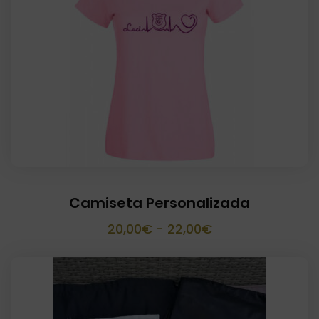
Camiseta Personalizada
Rango
20,00
€
-
22,00
€
de
precios:
desde
20,00€