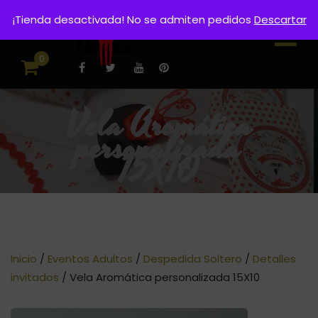
¡Tienda desactivada! No se admiten pedidos
Descartar
0
Vela Aromática
personalizada
15X10
Inicio
/
Eventos Adultos
/
Despedida Soltero
/
Detalles
invitados
/ Vela Aromática personalizada 15X10