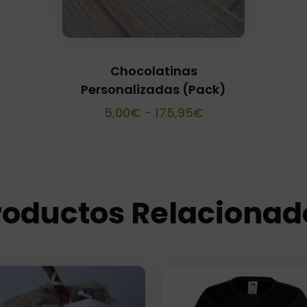
Chocolatinas
Personalizadas (Pack)
Rango
5,00
€
-
175,95
€
de
precios:
desde
5,00€
roductos Relacionad
hasta
175,95€