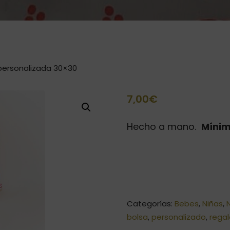
 personalizada 30×30
7,00
€
Hecho a mano.
Mínim
Categorías:
Bebes
,
Niñas
,
bolsa
,
personalizado
,
rega