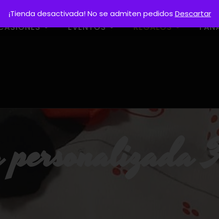
¡Tienda desactivada! No se admiten pedidos
Descartar
CASIONES
EVENTOS
REGALOS
FAN
a personalizada