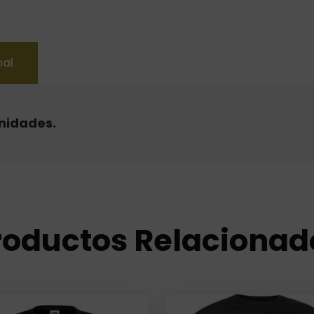
nal
unidades.
roductos Relacionad