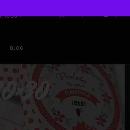
0
ÁTICOS
BLOG
 30×30