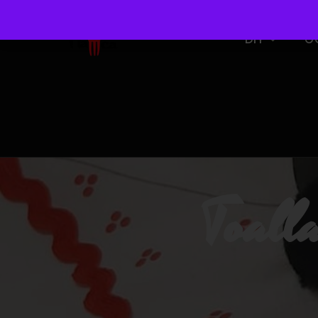
DIY
O
Toall