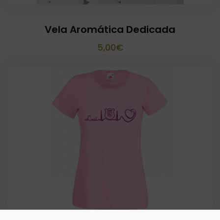
Vela Aromática Dedicada
5,00
€