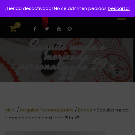
¡Tienda desactivada! No se admiten pedidos
Descartar
0
Saquito muda o
merienda
personalizado 29 x
22
Inicio
/
Regalos Personalizados
/
Bebes
/ Saquito muda
o merienda personalizado 29 x 22