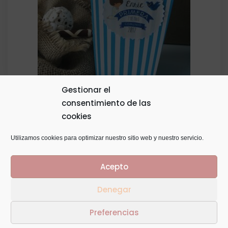
Gestionar el
consentimiento de las
Palomitero Tamaño 15 X 8,5 X 6,5
cookies
1,00
€
Utilizamos cookies para optimizar nuestro sitio web y nuestro servicio.
Acepto
Denegar
© Copyright 2014
GTaracido
. Todos los derechos
Preferencias
reservados