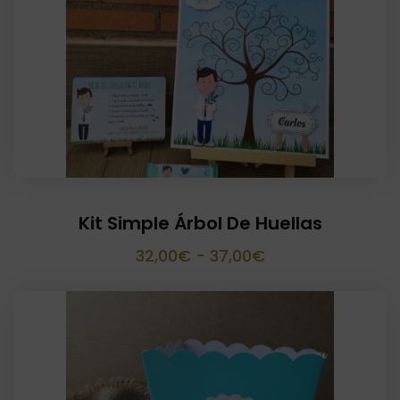
Kit Simple Árbol De Huellas
Rango
32,00
€
-
37,00
€
de
precios:
desde
32,00€
hasta