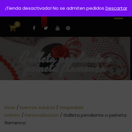
¡Tienda desactivada! No se admiten pedidos
Descartar
0
Galleta pendiente o
peineta flamenca
Inicio
/
Eventos Adultos
/
Despedida
Soltero
/
Personalizacion
/ Galleta pendiente o peineta
flamenca