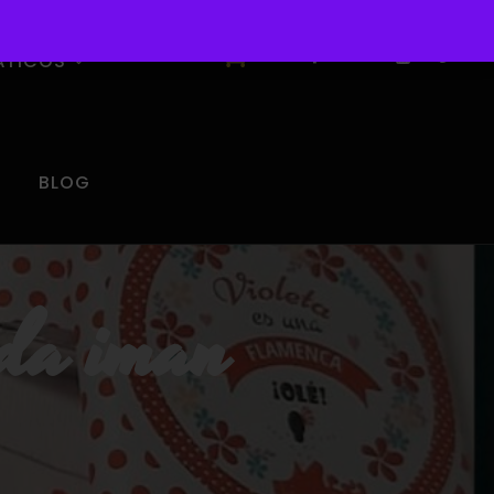
0
ÁTICOS
BLOG
da iman