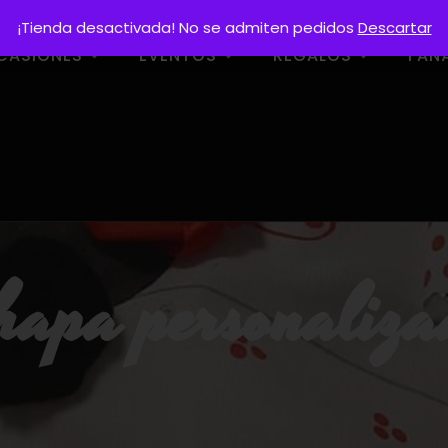
¡Tienda desactivada! No se admiten pedidos
Descartar
CASIONES
EVENTOS
REGALOS
FAN
hapa personaliza