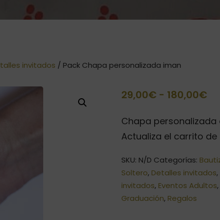
talles invitados
/ Pack Chapa personalizada iman
Ra
29,00
€
-
180,00
€
d
Chapa personalizada a
pr
Actualiza el carrito d
de
SKU:
N/D
Categorías:
Bauti
29
Soltero
,
Detalles invitados
ha
invitados
,
Eventos Adultos
18
Graduación
,
Regalos