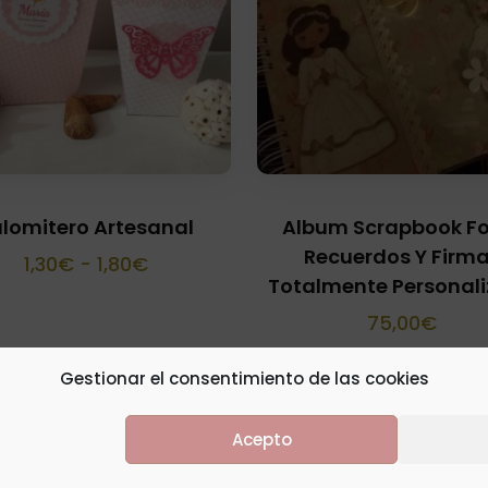
lomitero Artesanal
Album Scrapbook F
Recuerdos Y Firm
Rango
1,30
€
-
1,80
€
Totalmente Personal
de
75,00
€
precios:
desde
Gestionar el consentimiento de las cookies
1,30€
hasta
Acepto
1,80€
s reservados