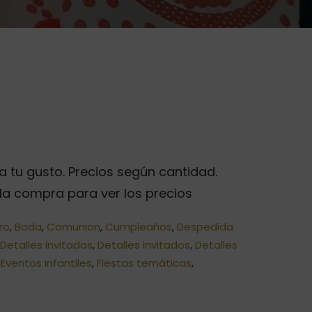
ngo
e
 tu gusto. Precios según cantidad.
ecios:
e la compra para ver los precios
sde
zo
,
Boda
,
Comunion
,
Cumpleaños
,
Despedida
,00€
,
Detalles invitados
,
Detalles invitados
,
Detalles
sta
,
Eventos Infantiles
,
Fiestas temáticas
,
0,00€