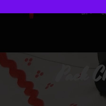
DIY
O
Pack C