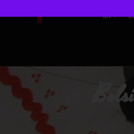
DIY
O
Bolsi