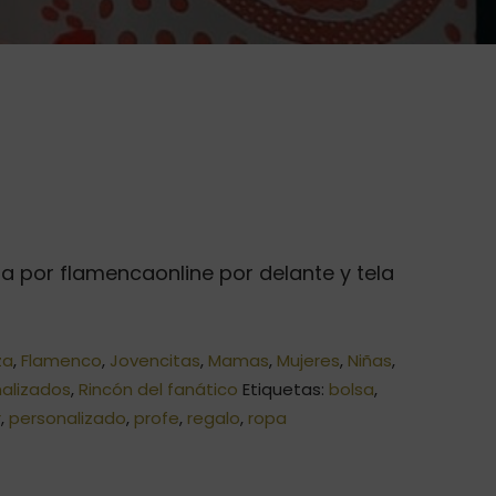
da por flamencaonline por delante y tela
za
,
Flamenco
,
Jovencitas
,
Mamas
,
Mujeres
,
Niñas
,
nalizados
,
Rincón del fanático
Etiquetas:
bolsa
,
r
,
personalizado
,
profe
,
regalo
,
ropa