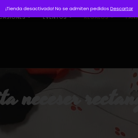
¡Tienda desactivada! No se admiten pedidos
Descartar
CASIONES
EVENTOS
REGALOS
FAN
ta neceser recta