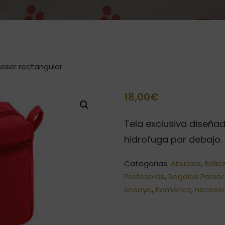
ceser rectangular
18,00
€
Tela exclusiva diseña
hidrofuga por debajo.
Categorías:
Abuelas
,
Belle
Profesoras
,
Regalos Perso
ensayo
,
flamenco
,
necese