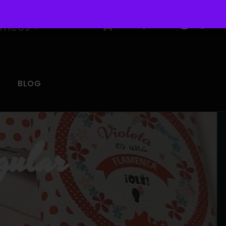
0
ÁTICOS
BLOG
ngular