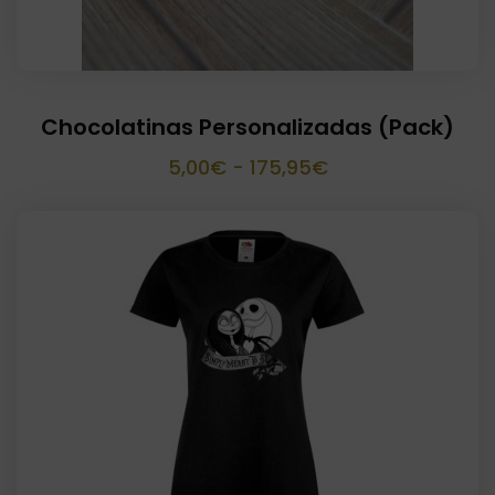
Chocolatinas Personalizadas (Pack)
Rango
5,00
€
-
175,95
€
de
precios:
desde
5,00€
hasta
175,95€