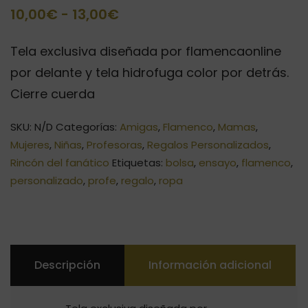
Rango
10,00
€
-
13,00
€
de
Tela exclusiva diseñada por flamencaonline
precios:
por delante y tela hidrofuga color por detrás.
desde
Cierre cuerda
10,00€
SKU:
N/D
Categorías:
Amigas
,
Flamenco
,
Mamas
,
hasta
Mujeres
,
Niñas
,
Profesoras
,
Regalos Personalizados
,
13,00€
Rincón del fanático
Etiquetas:
bolsa
,
ensayo
,
flamenco
,
personalizado
,
profe
,
regalo
,
ropa
Descripción
Información adicional