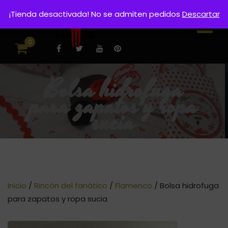
¡Tienda desactivada! No se admiten pedidos
Descartar
0
Bolsa hidrofuga
para zapatos y ropa
sucia
Inicio
/
Rincón del fanático
/
Flamenco
/ Bolsa hidrofuga
para zapatos y ropa sucia