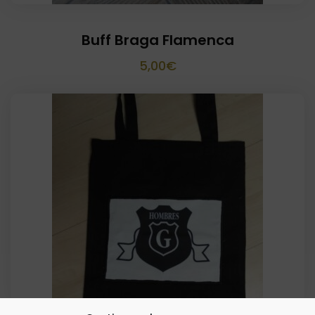
Buff Braga Flamenca
5,00
€