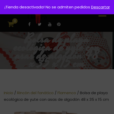
¡Tienda desactivada! No se admiten pedidos
Descartar
0
Bolsa de playa
ecológica de yute con
asas de algodón 48
x 35 x 15 cm
Inicio
/
Rincón del fanático
/
Flamenco
/ Bolsa de playa
ecológica de yute con asas de algodón 48 x 35 x 15 cm