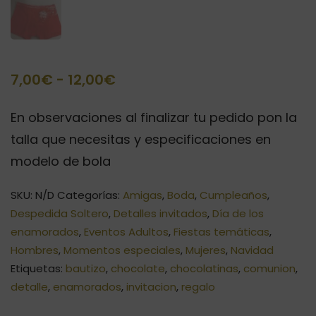
Rango
7,00
€
-
12,00
€
de
En observaciones al finalizar tu pedido pon la
precios:
talla que necesitas y especificaciones en
desde
modelo de bola
7,00€
SKU:
N/D
Categorías:
Amigas
,
Boda
,
Cumpleaños
,
hasta
Despedida Soltero
,
Detalles invitados
,
Día de los
12,00€
enamorados
,
Eventos Adultos
,
Fiestas temáticas
,
Hombres
,
Momentos especiales
,
Mujeres
,
Navidad
Etiquetas:
bautizo
,
chocolate
,
chocolatinas
,
comunion
,
detalle
,
enamorados
,
invitacion
,
regalo