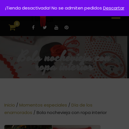
¡Tienda desactivada! No se admiten pedidos
Descartar
0
Bola nochevieja con
ropa interior
Inicio
/
Momentos especiales
/
Día de los
enamorados
/ Bola nochevieja con ropa interior