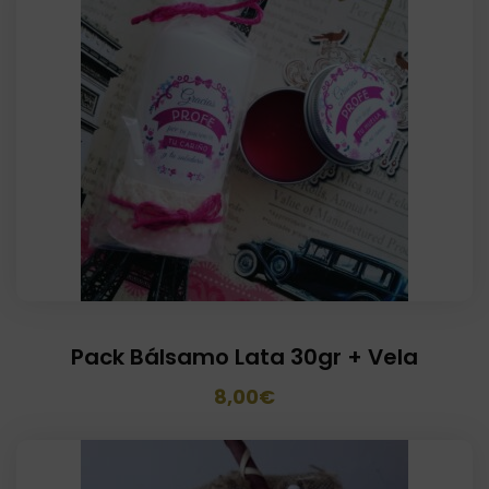
Pack Bálsamo Lata 30gr + Vela
El
El
8,00
€
precio
precio
original
actual