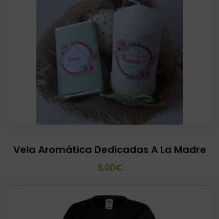
era:
es:
10,00€.
8,00€.
Vela Aromática Dedicadas A La Madre
5,00
€