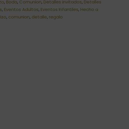
zo
,
Boda
,
Comunion
,
Detalles invitados
,
Detalles
os
,
Eventos Adultos
,
Eventos Infantiles
,
Hecho a
izo
,
comunion
,
detalle
,
regalo