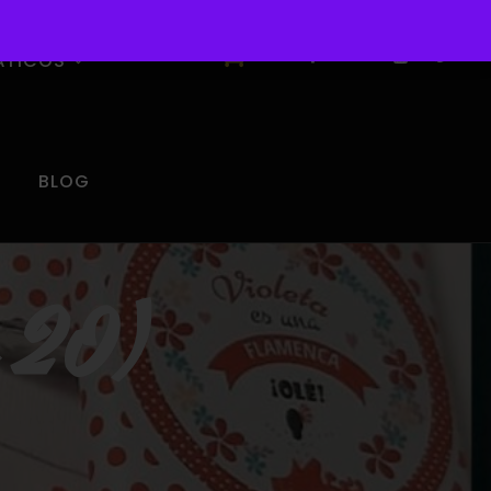
0
ÁTICOS
BLOG
e 20)