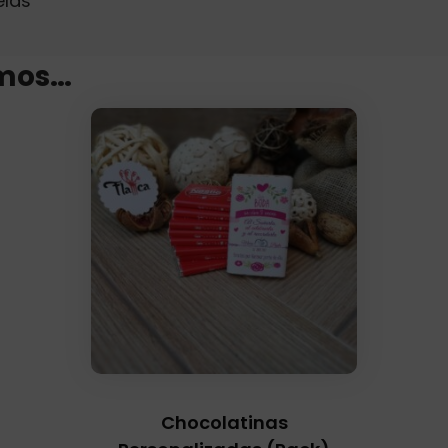
elas
mos…
Chocolatinas