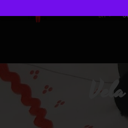
DIY
O
Vela