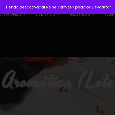
¡Tienda desactivada! No se admiten pedidos
Descartar
CASIONES
EVENTOS
REGALOS
FAN
 Aromática (Lot